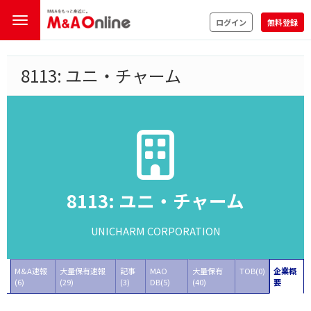
ログイン
無料登録
8113: ユニ・チャーム
8113: ユニ・チャーム
UNICHARM CORPORATION
M&A速報
大量保有速報
記事
MAO
大量保有
TOB(0)
企業概
(6)
(29)
(3)
DB(5)
(40)
要