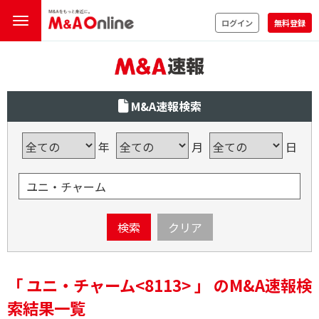
ログイン
無料登録
M&A速報検索
年
月
日
検索
クリア
「 ユニ・チャーム<8113> 」 のM&A速報検
索結果一覧