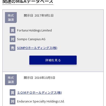
関連のM&Aデータベース
取
株式
2017年9月1日
引
譲渡
対象
ス
総
タ
開
買
売
業
企
キー
額
イ
Fortuna Holdings Limited
No.
示
い
り
種
業・
ム
(百
ト
日
手
手
▽
事業
▽
万
ル
Sompo Canopius AG
円)
▽
SOMPOホールディングス(株)
詳細を見る
株式
2016年10月5日
譲渡
ＳＯＭＰＯホールディングス(株)
Endurance Specialty Holdings Ltd.