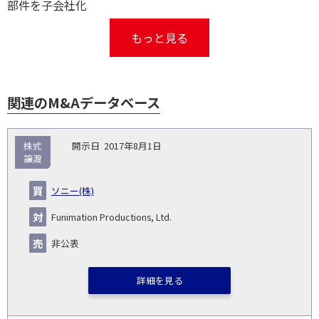
部件を子会社化
もっと見る
関連のM&Aデータベース
取
株式
2017年8月1日
引
譲渡
対象
ス
総
タ
開
買
売
業
企
キー
額
イ
ソニー(株)
No.
示
い
り
種
業・
ム
(百
ト
日
手
手
▽
事業
▽
万
ル
Funimation Productions, Ltd.
円)
▽
非公表
詳細を見る