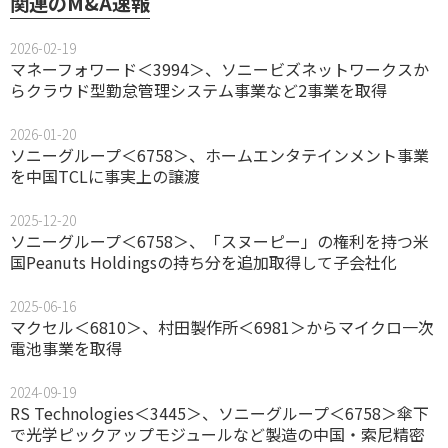
関連のM&A速報
2026-02-19
マネーフォワード＜3994＞、ソニービズネットワークスか
らクラウド型勤怠管理システム事業など2事業を取得
2026-01-20
ソニーグループ＜6758＞、ホームエンタテインメント事業
を中国TCLに事実上の譲渡
2025-12-20
ソニーグループ＜6758＞、「スヌーピー」の権利を持つ米
国Peanuts Holdingsの持ち分を追加取得して子会社化
2025-06-16
マクセル＜6810＞、村田製作所＜6981＞からマイクロ一次
電池事業を取得
2024-09-19
RS Technologies＜3445＞、ソニーグループ＜6758＞傘下
で光学ピックアップモジュールなど製造の中国・索尼精密