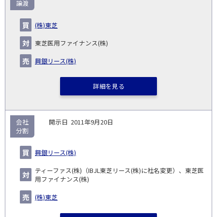
引
譲渡
対象
ス
総
タ
開
買
売
業
企
キー
額
イ
(株)東芝
No.
示
い
り
種
業・
ム
(百
ト
日
手
手
▽
事業
▽
万
ル
東芝医用ファイナンス(株)
円)
▽
興銀リース(株)
詳細を見る
会社
2011年9月20日
分割
興銀リース(株)
ティーファス(株)（IBJL東芝リース(株)に社名変更）、東芝医
用ファイナンス(株)
(株)東芝