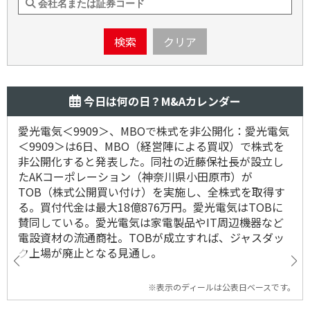
検索
クリア
今日は何の日？M&Aカレンダー
愛光電気＜9909＞、MBOで株式を非公開化：愛光電気
＜9909＞は6日、MBO（経営陣による買収）で株式を
非公開化すると発表した。同社の近藤保社長が設立し
たAKコーポレーション（神奈川県小田原市）が
TOB（株式公開買い付け）を実施し、全株式を取得す
る。買付代金は最大18億876万円。愛光電気はTOBに
賛同している。愛光電気は家電製品やIT周辺機器など
電設資材の流通商社。TOBが成立すれば、ジャスダッ
ク上場が廃止となる見通し。
※表示のディールは公表日ベースです。