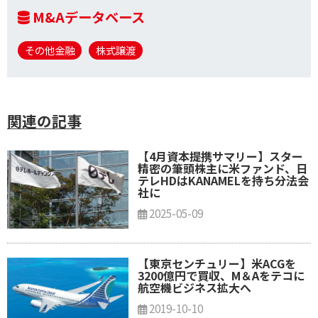
M&Aデータベース
その他金融
株式譲渡
関連の記事
【4月資本提携サマリー】スター
精密の筆頭株主に米ファンド、日
テレHDはKANAMELを持ち分法会
社に
2025-05-09
【東京センチュリー】米ACGを
3200億円で買収、M＆Aをテコに
航空機ビジネス拡大へ
2019-10-10