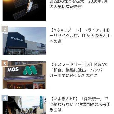
連2社の保有を拡大 2026年7月
の大量保有報告書
【M＆Aリブート】トライアルHD
－リサイクル店、ITから流通大手
への道
【モスフードサービス】M＆Aで
「和食」業態に進出、ハンバー
ガー事業に続く第2 の柱に
【いよぎんHD】「愛媛統一」で
は終わらない？地銀再編の未来予
想図は