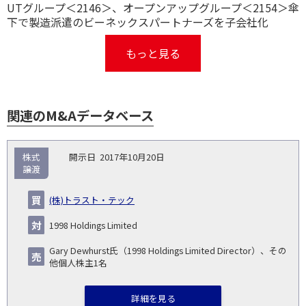
UTグループ＜2146＞、オープンアップグループ＜2154＞傘
下で製造派遣のビーネックスパートナーズを子会社化
もっと見る
関連のM&Aデータベース
取
株式
2017年10月20日
引
譲渡
対象
ス
総
タ
開
買
売
業
企
キー
額
イ
(株)トラスト・テック
No.
示
い
り
種
業・
ム
(百
ト
日
手
手
▽
事業
▽
万
ル
1998 Holdings Limited
円)
▽
Gary Dewhurst氏（1998 Holdings Limited Director）、その
他個人株主1名
詳細を見る