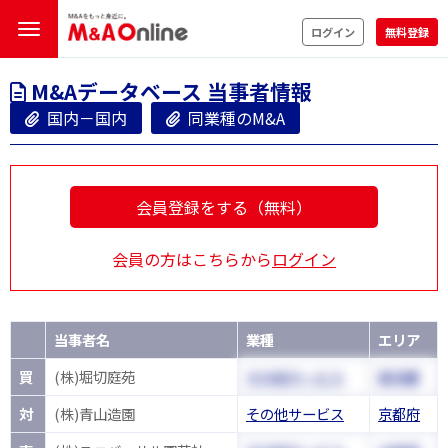
ログイン
無料登録
M&Aデータベース 当事者情報
国内－国内
同業種のM&A
会員登録をする（無料）
会員の方はこちらから
ログイン
当事者名
業種
エリア
買
(株)堀切庭苑
その他サービス
東京都
対
(株)青山造園
その他サービス
京都府