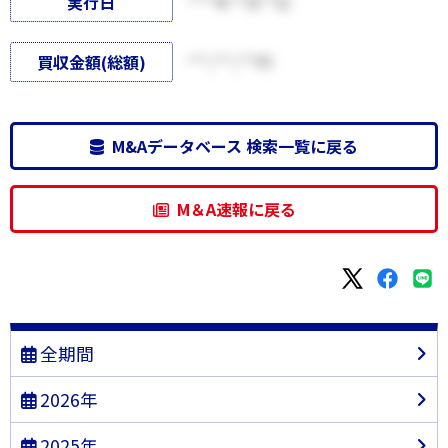
実行日
****年**月**日
買収金額(総額)
***,***,***円
M&Aデータベース 検索一覧に戻る
M＆A速報に戻る
全期間
2026年
2025年