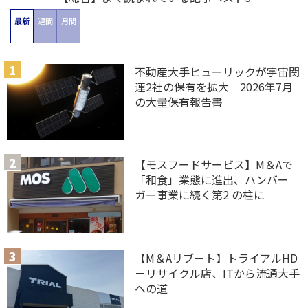
最新
週間
月間
不動産大手ヒューリックが宇宙関
連2社の保有を拡大 2026年7月
の大量保有報告書
【モスフードサービス】M＆Aで
「和食」業態に進出、ハンバー
ガー事業に続く第2 の柱に
【M＆Aリブート】トライアルHD
－リサイクル店、ITから流通大手
への道