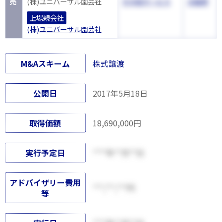
売
(株)ユニバーサル園芸社
その他サービス
大阪府
上場親会社
(株)ユニバーサル園芸社
M&Aスキーム
株式譲渡
公開日
2017年5月18日
取得価額
18,690,000円
実行予定日
****年**月**日
アドバイザリー費用
***,***,***円
等