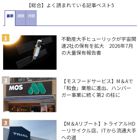
【総合】よく読まれている記事ベスト5
最新
週間
月間
不動産大手ヒューリックが宇宙関
連2社の保有を拡大 2026年7月
の大量保有報告書
【モスフードサービス】M＆Aで
「和食」業態に進出、ハンバー
ガー事業に続く第2 の柱に
【M＆Aリブート】トライアルHD
－リサイクル店、ITから流通大手
への道