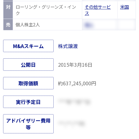
対
ローリング・グリーンズ・イン
その他サービ
米国
ク
ス
売
個人株主2人
個人
M&Aスキーム
株式譲渡
公開日
2015年3月16日
取得価額
約637,245,000円
実行予定日
****年**月**日
アドバイザリー費用
***,***,***円
等