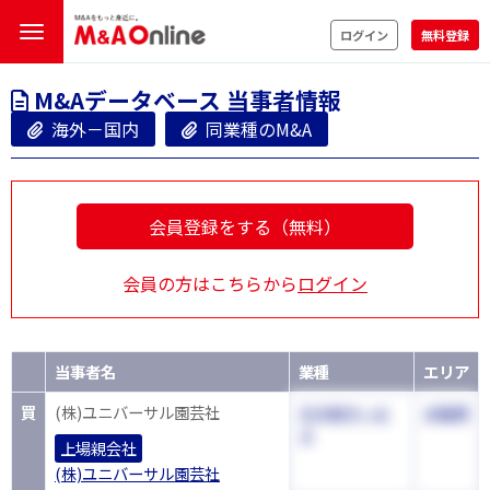
ログイン
無料登録
M&Aデータベース 当事者情報
海外－国内
同業種のM&A
会員登録をする（無料）
会員の方はこちらから
ログイン
当事者名
業種
エリア
買
(株)ユニバーサル園芸社
その他サービ
大阪府
ス
上場親会社
(株)ユニバーサル園芸社