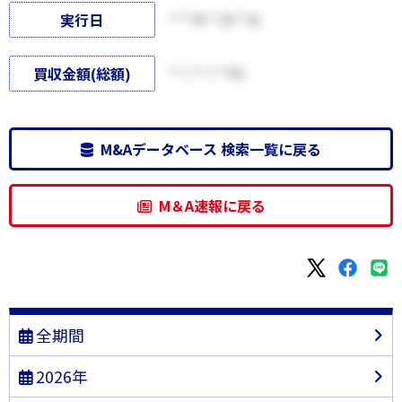
実行日
****年**月**日
買収金額(総額)
***,***,***円
M&Aデータベース 検索一覧に戻る
M＆A速報に戻る
全期間
2026年