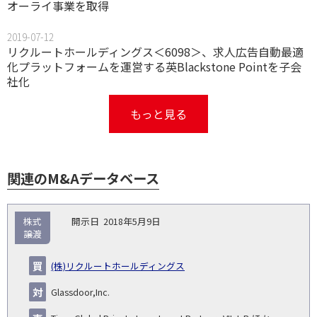
オーライ事業を取得
2019-07-12
リクルートホールディングス＜6098＞、求人広告自動最適
化プラットフォームを運営する英Blackstone Pointを子会
社化
もっと見る
関連のM&Aデータベース
取
株式
2018年5月9日
引
譲渡
対象
ス
総
タ
開
買
売
業
企
キー
額
イ
(株)リクルートホールディングス
No.
示
い
り
種
業・
ム
(百
ト
日
手
手
▽
事業
▽
万
ル
Glassdoor,Inc.
円)
▽