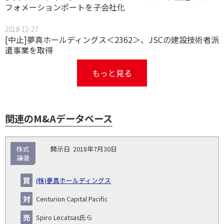
フォメーションポートを子会社化
2018-12-27
[中止]夢真ホールディングス＜2362＞、JSCの建設技術者派
遣事業を取得
もっと見る
関連のM&Aデータベース
取
株式
2018年7月30日
引
譲渡
対象
ス
総
タ
開
買
売
業
企
キー
額
イ
(株)夢真ホールディングス
No.
示
い
り
種
業・
ム
(百
ト
日
手
手
▽
事業
▽
万
ル
Centurion Capital Pacific
円)
▽
Spiro Lecatsas氏ら