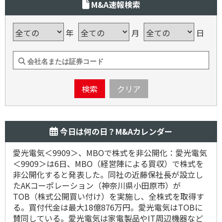
M&A速報検索
年
月
日
検索
クリア
今日は何の日？M&Aカレンダー
愛光電気＜9909＞、MBOで株式を非公開化：愛光電気
＜9909＞は6日、MBO（経営陣による買収）で株式を
非公開化すると発表した。同社の近藤保社長が設立し
たAKコーポレーション（神奈川県小田原市）が
TOB（株式公開買い付け）を実施し、全株式を取得す
る。買付代金は最大18億876万円。愛光電気はTOBに
賛同している。愛光電気は家電製品やIT周辺機器など