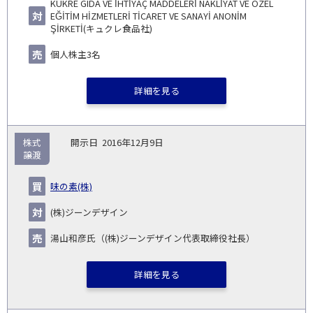
KÜKRE GIDA VE İHTİYAÇ MADDELERİ NAKLİYAT VE ÖZEL
EĞİTİM HİZMETLERİ TİCARET VE SANAYİ ANONİM
ŞİRKETİ(キュクレ食品社)
個人株主3名
詳細を見る
株式
2016年12月9日
譲渡
味の素(株)
(株)ジーンデザイン
湯山和彦氏（(株)ジーンデザイン代表取締役社長）
詳細を見る