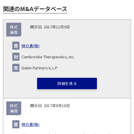
関連のM&Aデータベース
取
株式
2017年11月9日
引
譲渡
対象
ス
総
タ
開
買
売
業
企
キー
額
イ
味の素(株)
No.
示
い
り
種
業・
ム
(百
ト
日
手
手
▽
事業
▽
万
ル
Cambrooke Therapeutics, Inc.
円)
▽
Galen Partners V, L.P.
詳細を見る
株式
2017年8月18日
譲渡
味の素(株)