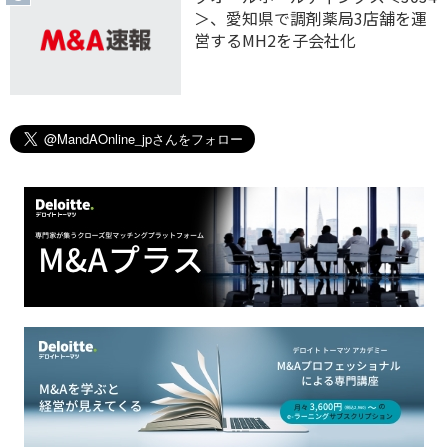
＞、愛知県で調剤薬局3店舗を運
営するMH2を子会社化