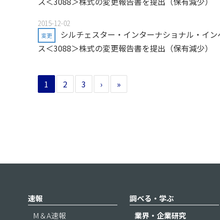
ス＜3088＞株式の変更報告書を提出（保有減少）
2015-12-02
シルチェスター・インターナショナル・イン
変更
ス＜3088＞株式の変更報告書を提出（保有減少）
1
2
3
›
»
速報
調べる・学ぶ
M＆A速報
業界・企業研究