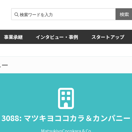
検索
事業承継
インタビュー・事例
スタートアップ
ニー
3088: マツキヨココカラ＆カンパニー
MatsukiyoCocokara & Co