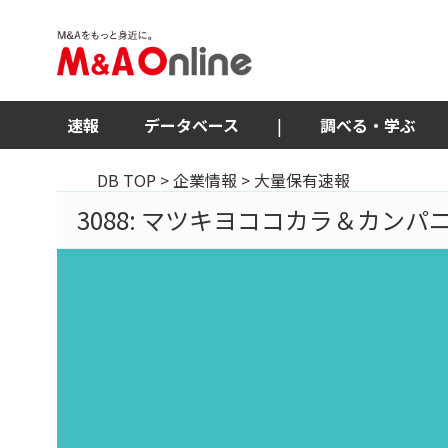
速報
データベース
|
調べる・学ぶ
DB TOP
>
企業情報
> 大量保有速報
3088: マツキヨココカラ＆カンパ