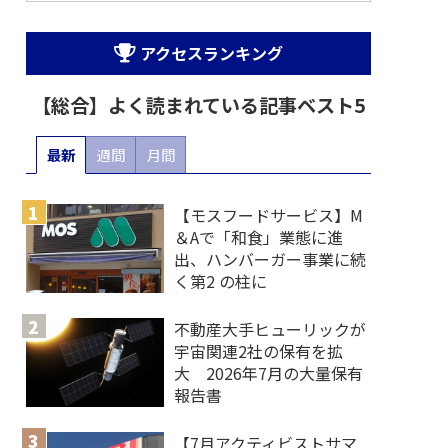
アクセスランキング
【総合】よく読まれている記事ベスト5
最新
週間
月間
【モスフードサービス】M
＆Aで「和食」業態に進
出、ハンバーガー事業に続
く第2 の柱に
不動産大手ヒューリックが
宇宙関連2社の保有を拡
大 2026年7月の大量保有
報告書
【7月アクティビストサマ