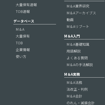
大量保有速報
M＆A業界研究
TOB速報
M＆Aアーカイブス
動画
データベース
M＆Aリブート
M＆A
大量保有
M＆A入門
TOB
M＆A基礎知識
企業情報
用語解説
使い方
よくある質問
M＆Aの手法解説
M＆A実務
M＆A法務
法改正・判例
M＆A会計
のれん・減損会計