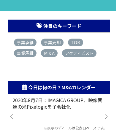
注目のキーワード
事業承継
事業売却
TOB
事業承継
M＆A
アクティビスト
今日は何の日？M&Aカレンダー
2020年8月7日：IMAGICA GROUP、映像関
2019
連の米Pixelogicを子会社化
ム事業
渡
※表示のディールは公表日ベースです。