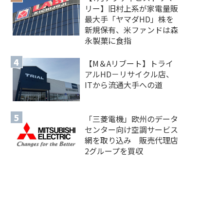
リー】旧村上系が家電量販
最大手「ヤマダHD」株を
新規保有、米ファンドは森
永製菓に食指
【M＆Aリブート】トライ
アルHD－リサイクル店、
ITから流通大手への道
「三菱電機」欧州のデータ
センター向け空調サービス
網を取り込み 販売代理店
2グループを買収