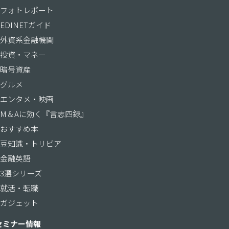
フォトレポート
EDINETガイド
外資系金融機関
投資・マネー
暗号資産
グルメ
エンタメ・映画
M＆Aに効く『言志四録』
おすすめ本
豆知識・トリビア
金融英語
3選シリーズ
就活・転職
ガジェット
セミナー情報