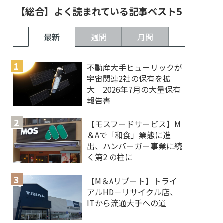
【総合】よく読まれている記事ベスト5
最新
週間
月間
不動産大手ヒューリックが
宇宙関連2社の保有を拡
大 2026年7月の大量保有
報告書
【モスフードサービス】M
＆Aで「和食」業態に進
出、ハンバーガー事業に続
く第2 の柱に
【M＆Aリブート】トライ
アルHD－リサイクル店、
ITから流通大手への道