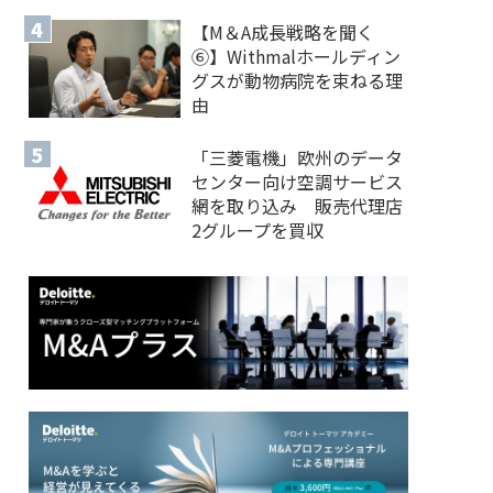
【M＆A 成長戦略を聞く
⑥】Withmalホールディン
グスが動物病院を束ねる理
由
「三菱電機」欧州のデータ
センター向け空調サービス
網を取り込み 販売代理店
2グループを買収