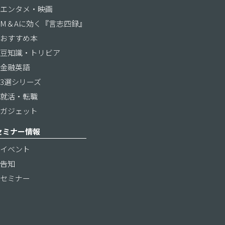
エンタメ・映画
M＆Aに効く『言志四録』
おすすめ本
豆知識・トリビア
金融英語
3選シリーズ
就活・転職
ガジェット
セミナー情報
イベント
告知
セミナー