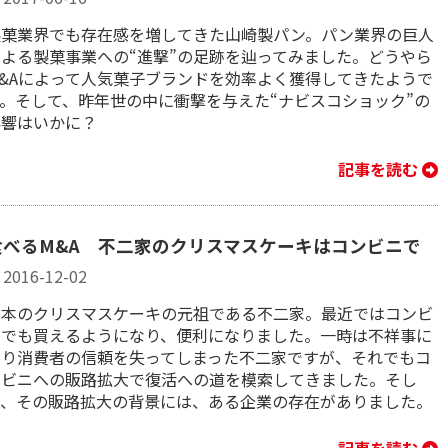
製菓業界でも存在感を増してきた山崎製パン。パン業界の巨人
による製菓事業への“進撃”の足跡を辿ってみました。どうやら
M&Aによって人気菓子ブランドを効率よく獲得してきたようで
す。そして、昨年世の中に衝撃を与えた“ナビスコショック”の
影響はいかに？
記事を読む
食べるM&A 不二家のクリスマスケーキはコンビニで
2016-12-02
日本のクリスマスケーキの元祖である不二家。最近ではコンビ
ニでも買えるようになり、便利になりました。一時は不祥事に
より消費者の信頼を失ってしまった不二家ですが、それでもコ
ンビニへの販路拡大で復活への道を模索してきました。そし
て、その販路拡大の背景には、ある企業の存在がありました。
記事を読む