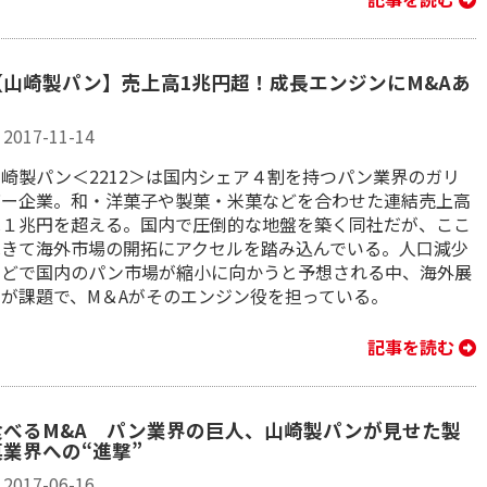
【山崎製パン】売上高1兆円超！成長エンジンにM&Aあ
り
2017-11-14
山崎製パン＜2212＞は国内シェア４割を持つパン業界のガリ
バー企業。和・洋菓子や製菓・米菓などを合わせた連結売上高
は１兆円を超える。国内で圧倒的な地盤を築く同社だが、ここ
へきて海外市場の開拓にアクセルを踏み込んでいる。人口減少
などで国内のパン市場が縮小に向かうと予想される中、海外展
開が課題で、M＆Aがそのエンジン役を担っている。
記事を読む
食べるM&A パン業界の巨人、山崎製パンが見せた製
菓業界への“進撃”
2017-06-16