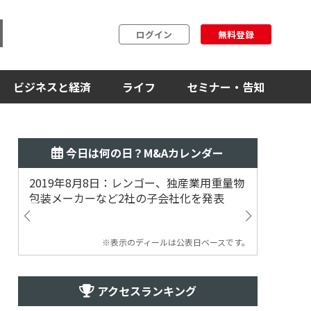
ログイン
無料登録
ビジネスと経済
ライフ
セミナー・告知
今日は何の日？M&Aカレンダー
2019年8月8日：レンゴー、独産業用重量物
2014
包装メーカーなど2社の子会社化を発表
提案
※表示のディールは公表日ベースです。
アクセスランキング