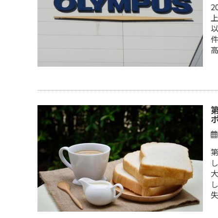
2
上
件
第
し
し