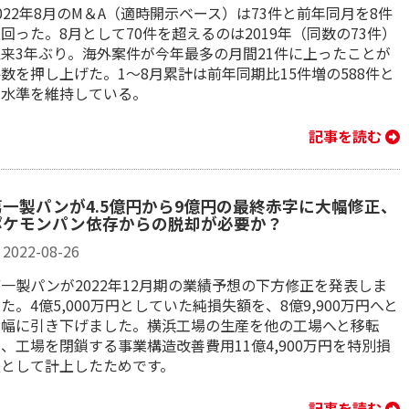
022年8月のM＆A（適時開示ベース）は73件と前年同月を8件
回った。8月として70件を超えるのは2019年（同数の73件）
以来3年ぶり。海外案件が今年最多の月間21件に上ったことが
数を押し上げた。1～8月累計は前年同期比15件増の588件と
高水準を維持している。
記事を読む
第一製パンが4.5億円から9億円の最終赤字に大幅修正、
ポケモンパン依存からの脱却が必要か？
2022-08-26
一製パンが2022年12月期の業績予想の下方修正を発表しま
た。4億5,000万円としていた純損失額を、8億9,900万円へと
大幅に引き下げました。横浜工場の生産を他の工場へと移転
、工場を閉鎖する事業構造改善費用11億4,900万円を特別損
失として計上したためです。
記事を読む