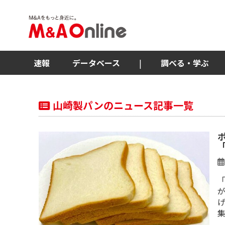
速報
データベース
|
調べる・学ぶ
山崎製パンのニュース記事一覧
が
げ