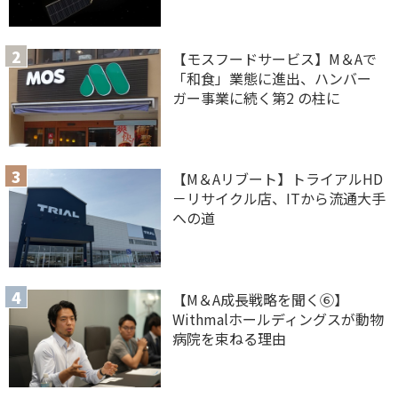
【モスフードサービス】M＆Aで
「和食」業態に進出、ハンバー
ガー事業に続く第2 の柱に
【M＆Aリブート】トライアルHD
－リサイクル店、ITから流通大手
への道
【M＆A 成長戦略を聞く⑥】
Withmalホールディングスが動物
病院を束ねる理由