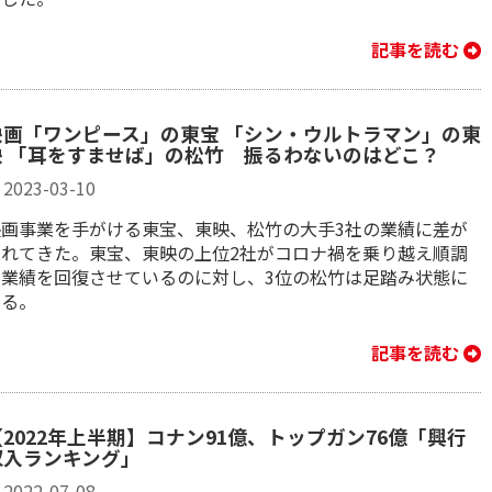
記事を読む
映画「ワンピース」の東宝 「シン・ウルトラマン」の東
映 「耳をすませば」の松竹 振るわないのはどこ？
2023-03-10
映画事業を手がける東宝、東映、松竹の大手3社の業績に差が
現れてきた。東宝、東映の上位2社がコロナ禍を乗り越え順調
に業績を回復させているのに対し、3位の松竹は足踏み状態に
ある。
記事を読む
【2022年上半期】コナン91億、トップガン76億「興行
収入ランキング」
2022-07-08