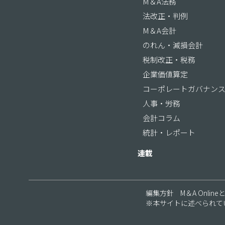
M＆A法務
法改正・判例
M＆A会計
のれん・減損会計
税制改正・税務
企業価値算定
コーポレートガバナン
人事・労務
会計コラム
統計・レポート
連載
編集方針
M＆A Online
※本サイトに述べられて