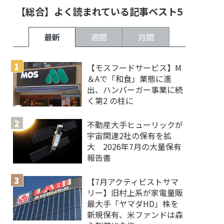
【総合】よく読まれている記事ベスト5
最新
週間
月間
【モスフードサービス】M
＆Aで「和食」業態に進
出、ハンバーガー事業に続
く第2 の柱に
不動産大手ヒューリックが
宇宙関連2社の保有を拡
大 2026年7月の大量保有
報告書
【7月アクティビストサマ
リー】旧村上系が家電量販
最大手「ヤマダHD」株を
新規保有、米ファンドは森