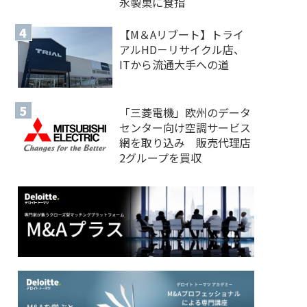
永製菓に食指
【M＆Aリブート】トライ
アルHD－リサイクル店、
ITから流通大手への道
「三菱電機」欧州のデータ
センター向け空調サービス
網を取り込み 販売代理店
2グループを買収