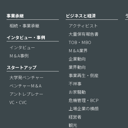
事業承継
ビジネスと経済
相続・事業承継
アクティビスト
大量保有報告書
インタビュー・事例
TOB・MBO
インタビュー
M＆A業界
M＆A事例
企業動向
業界動向
スタートアップ
事業再生・倒産
大学発ベンチャー
不祥事
ベンチャーM＆A
お家騒動
アントレプレナー
危機管理・BCP
VC・CVC
上場企業の横顔
経営者
観光