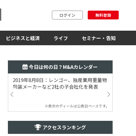
ログイン
無料登録
ビジネスと経済
ライフ
セミナー・告知
今日は何の日？M&Aカレンダー
2019年8月8日：レンゴー、独産業用重量物
2014
包装メーカーなど2社の子会社化を発表
提案
※表示のディールは公表日ベースです。
アクセスランキング