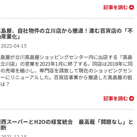
記事を読む
高島屋、自社物件の立川店から撤退！進む百貨店の「不
動産業化」
2022-04-15
高島屋が立川高島屋ショッピングセンター内に出店する「高島
立川店」の営業を2023年1月に終了する。同店は2018年に同
店の売場を縮小し、専門店を誘致して現在のショッピングセン
ターにリニューアルした。百貨店事業から撤退した高島屋の狙
いは？
記事を読む
関西スーパーとH2Oの経営統合 最高裁「問題なし」と
判断
2021-12-15