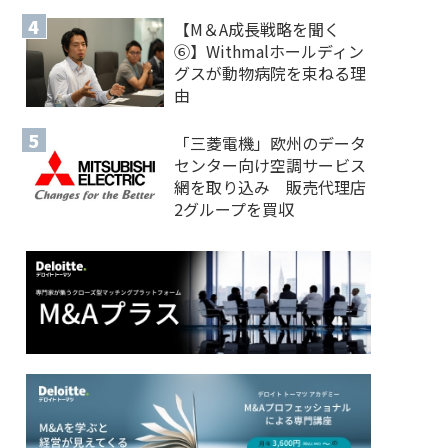
【M＆A 成長戦略を聞く
⑥】Withmalホールディン
グスが動物病院を束ねる理
由
「三菱電機」欧州のデータ
センター向け空調サービス
網を取り込み 販売代理店
2グループを買収