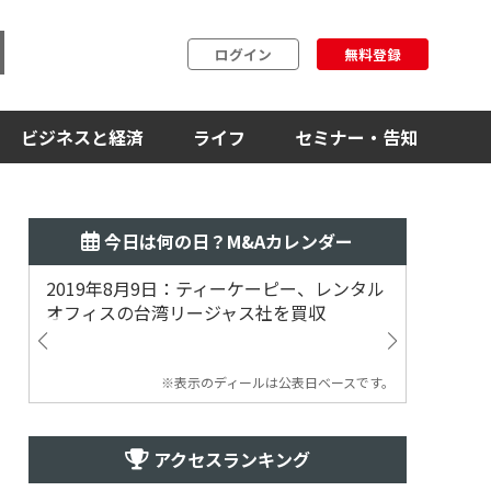
ログイン
無料登録
ビジネスと経済
ライフ
セミナー・告知
今日は何の日？M&Aカレンダー
2019年8月9日：ティーケーピー、レンタル
2019
オフィスの台湾リージャス社を買収
マジェ
※表示のディールは公表日ベースです。
アクセスランキング