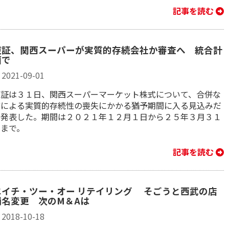
記事を読む
東証、関西スーパーが実質的存続会社か審査へ 統合計
画で
2021-09-01
東証は３１日、関西スーパーマーケット株式について、合併な
どによる実質的存続性の喪失にかかる猶予期間に入る見込みだ
と発表した。期間は２０２１年１２月１日から２５年３月３１
日まで。
記事を読む
エイチ・ツー・オー リテイリング そごうと西武の店
舗名変更 次のM＆Aは
2018-10-18