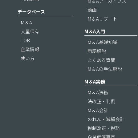
M＆Aアーカイブス
動画
データベース
M＆Aリブート
M＆A
大量保有
M＆A入門
TOB
M＆A基礎知識
企業情報
用語解説
使い方
よくある質問
M＆Aの手法解説
M＆A実務
M＆A法務
法改正・判例
M＆A会計
のれん・減損会計
税制改正・税務
企業価値算定