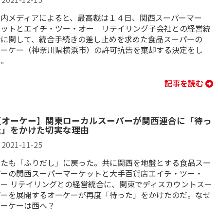
国内メディアによると、最高裁は１４日、関西スーパーマー
ケットとエイチ・ツー・オー リテイリング子会社との経営統
合に関して、統合手続きの差し止めを求めた食品スーパーの
オーケー（神奈川県横浜市）の許可抗告を棄却する決定をし
た。
記事を読む
【オーケー】関東ローカルスーパーが関西連合に「待っ
た」をかけた切実な理由
2021-11-25
またも「ふりだし」に戻った。共に関西を地盤とする食品スー
パーの関西スーパーマーケットと大手百貨店エイチ・ツー・
オー リテイリングとの経営統合に、関東でディスカウントスー
パーを展開するオーケーが再度「待った」をかけたのだ。なぜ
オーケーは西へ？