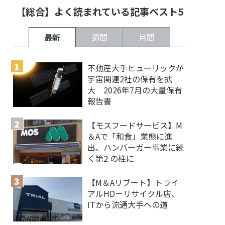
【総合】よく読まれている記事ベスト5
最新
週間
月間
不動産大手ヒューリックが
宇宙関連2社の保有を拡
大 2026年7月の大量保有
報告書
【モスフードサービス】M
＆Aで「和食」業態に進
出、ハンバーガー事業に続
く第2 の柱に
【M＆Aリブート】トライ
アルHD－リサイクル店、
ITから流通大手への道