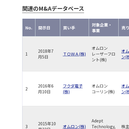
関連のM&Aデータベース
対象企業・
No.
開示日
買い手
売
事業
オムロン
2018年7
オ
1
ＴＯＷＡ(株)
レーザーフロ
月5日
ン(
ント(株)
2016年6
フクダ電子
オムロン
オ
2
月10日
(株)
コーリン(株)
ン(
Adept
2015年10
3
オムロン(株)
Technology,
株