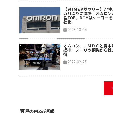
【9月M＆Aサマリー】77件
カ月ぶりに減少｜オムロン
型TOB、DCMはケーヨー
社化
2023-10-04
オムロン、ＪＭＤＣと資本
提携 ノーリツ鋼機から株
得
2022-02-25
関連のM&A速報