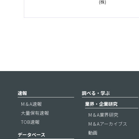
(株)
速報
調べる・学ぶ
M＆A速報
業界・企業研究
大量保有速報
M＆A業界研究
TOB速報
M＆Aアーカイブス
動画
データベース