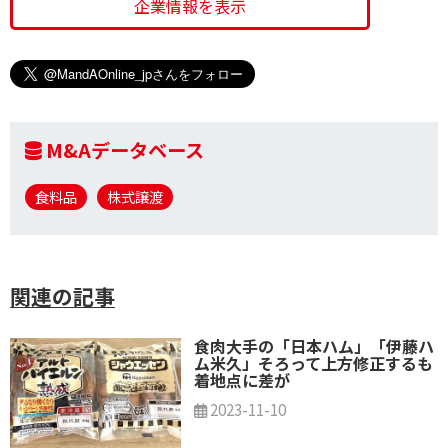
企業情報を表示
M&Aデータベース
食料品
株式譲渡
関連の記事
食肉大手の「日本ハム」「伊藤ハ
ム米久」そろって上方修正するも
着地点に差が
2023-11-10