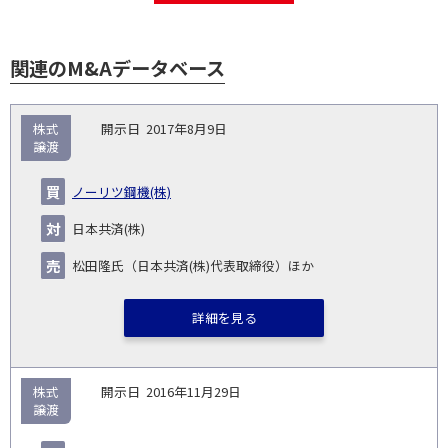
関連のM&Aデータベース
取
株式
2017年8月9日
引
譲渡
対象
ス
総
タ
開
買
売
業
企
キー
額
イ
ノーリツ鋼機(株)
No.
示
い
り
種
業・
ム
(百
ト
日
手
手
▽
事業
▽
万
ル
日本共済(株)
円)
▽
松田隆氏（日本共済(株)代表取締役）ほか
詳細を見る
株式
2016年11月29日
譲渡