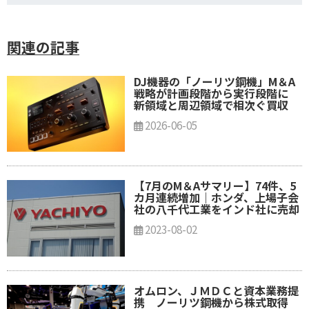
関連の記事
DJ機器の「ノーリツ鋼機」M＆A
戦略が計画段階から実行段階に
新領域と周辺領域で相次ぐ買収
2026-06-05
【7月のM＆Aサマリー】74件、5
カ月連続増加｜ホンダ、上場子会
社の八千代工業をインド社に売却
2023-08-02
オムロン、ＪＭＤＣと資本業務提
携 ノーリツ鋼機から株式取得