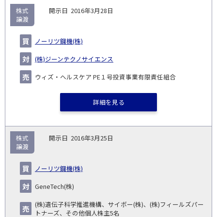
株式
2016年3月28日
譲渡
ノーリツ鋼機(株)
(株)ジーンテクノサイエンス
ウィズ・ヘルスケア PE１号投資事業有限責任組合
詳細を見る
株式
2016年3月25日
譲渡
ノーリツ鋼機(株)
GeneTech(株)
(株)遺伝子科学推進機構、サイボー(株)、(株)フィールズパー
トナーズ、その他個人株主5名