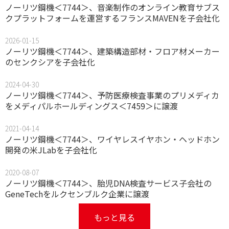
ノーリツ鋼機＜7744＞、音楽制作のオンライン教育サブス
クプラットフォームを運営するフランスMAVENを子会社化
2026-01-15
ノーリツ鋼機＜7744＞、建築構造部材・フロア材メーカー
のセンクシアを子会社化
2024-04-30
ノーリツ鋼機＜7744＞、予防医療検査事業のプリメディカ
をメディパルホールディングス＜7459＞に譲渡
2021-04-14
ノーリツ鋼機＜7744＞、ワイヤレスイヤホン・ヘッドホン
開発の米JLabを子会社化
2020-08-07
ノーリツ鋼機＜7744＞、胎児DNA検査サービス子会社の
GeneTechをルクセンブルク企業に譲渡
もっと見る