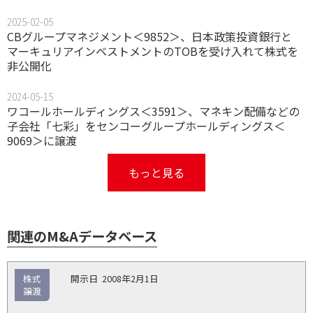
2025-02-05
CBグループマネジメント＜9852＞、日本政策投資銀行と
マーキュリアインベストメントのTOBを受け入れて株式を
非公開化
2024-05-15
ワコールホールディングス＜3591＞、マネキン配備などの
子会社「七彩」をセンコーグループホールディングス＜
9069＞に譲渡
もっと見る
関連のM&Aデータベース
取
株式
2008年2月1日
引
譲渡
対象
ス
総
タ
開
買
売
業