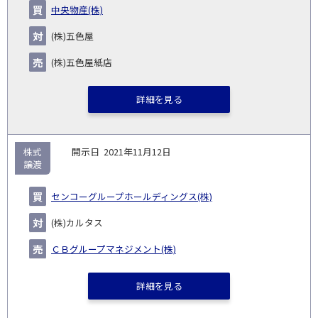
企
キー
額
イ
中央物産(株)
No.
示
い
り
種
業・
ム
(百
ト
日
手
手
▽
事業
▽
万
ル
(株)五色屋
円)
▽
(株)五色屋紙店
詳細を見る
株式
2021年11月12日
譲渡
センコーグループホールディングス(株)
(株)カルタス
ＣＢグループマネジメント(株)
詳細を見る