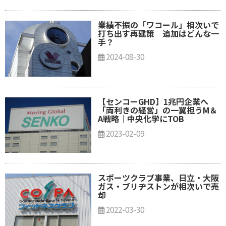
業績不振の「ワコール」相次いで
打ち出す再建策 追加はどんな一
手？
2024-08-30
【センコーGHD】1兆円企業へ
「両利きの経営」の一翼担うM＆
A戦略｜中央化学にTOB
2023-02-09
スポーツクラブ事業、日立・大阪
ガス・ブリヂストンが相次いで売
却
2022-03-30