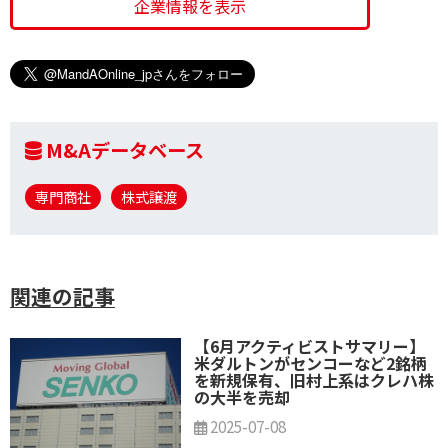
企業情報を表示
M&Aデータベース
専門商社
株式譲渡
関連の記事
【6月アクティビストサマリー】
米ダルトンがセンコーなど2銘柄
を新規保有、旧村上系はクレハ株
の大半を売却
2025-07-08