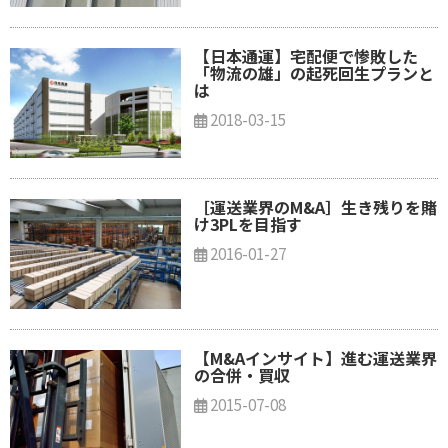
【日本通運】宅配便で惨敗した
「物流の雄」の起死回生プランと
は
2018-03-15
［運送業界のM&A］生き残りを賭
け3PLを目指す
2016-01-27
【M&Aインサイト】進む運送業界
の合併・買収
2015-07-08