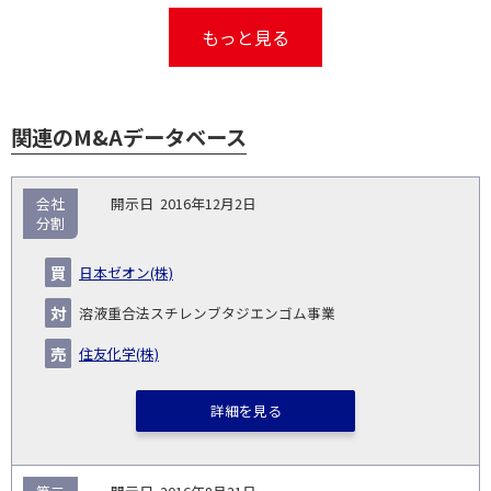
もっと見る
関連のM&Aデータベース
取
会社
2016年12月2日
引
分割
対象
ス
総
タ
開
買
売
業
企
キー
額
イ
日本ゼオン(株)
No.
示
い
り
種
業・
ム
(百
ト
日
手
手
▽
事業
▽
万
ル
溶液重合法スチレンブタジエンゴム事業
円)
▽
住友化学(株)
詳細を見る