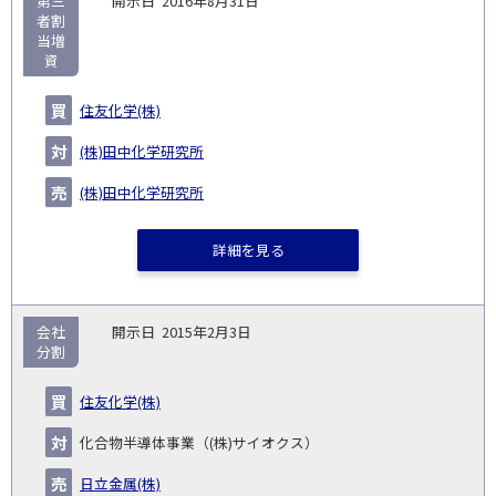
第三
2016年8月31日
者割
当増
資
住友化学(株)
(株)田中化学研究所
(株)田中化学研究所
詳細を見る
会社
2015年2月3日
分割
住友化学(株)
化合物半導体事業（(株)サイオクス）
日立金属(株)