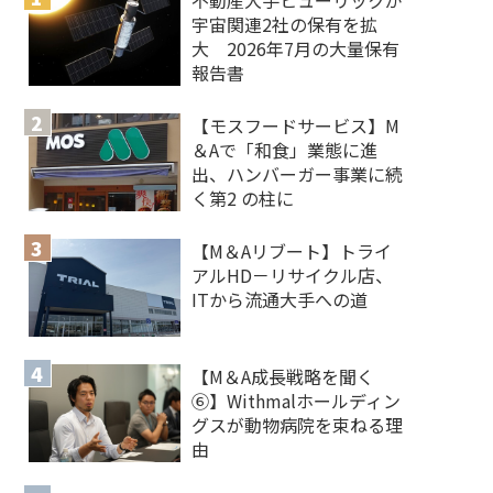
宇宙関連2社の保有を拡
大 2026年7月の大量保有
報告書
【モスフードサービス】M
＆Aで「和食」業態に進
出、ハンバーガー事業に続
く第2 の柱に
【M＆Aリブート】トライ
アルHD－リサイクル店、
ITから流通大手への道
【M＆A 成長戦略を聞く
⑥】Withmalホールディン
グスが動物病院を束ねる理
由