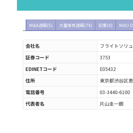
M&A速報(5)
大量保有速報(74)
記事(0)
MAO D
会社名
フライトソリュ
証券コード
3753
EDINETコード
E05432
住所
東京都渋谷区恵
電話番号
03-3440-6100
代表者名
片山圭一朗