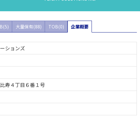
B(5)
大量保有(88)
TOB(0)
企業概要
ーションズ
比寿４丁目６番１号