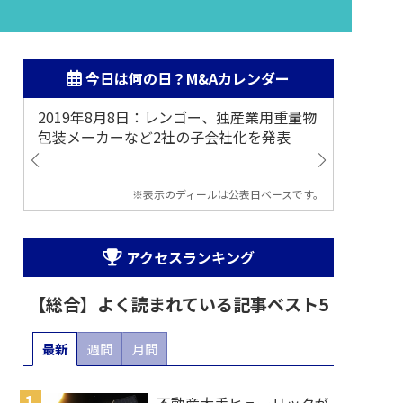
今日は何の日？M&Aカレンダー
2019年8月8日：レンゴー、独産業用重量物
2014
包装メーカーなど2社の子会社化を発表
提案
※表示のディールは公表日ベースです。
アクセスランキング
【総合】よく読まれている記事ベスト5
最新
週間
月間
不動産大手ヒューリックが