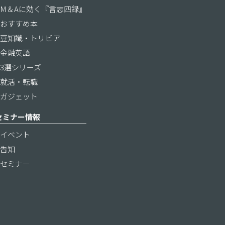
M＆Aに効く『言志四録』
おすすめ本
豆知識・トリビア
金融英語
3選シリーズ
就活・転職
ガジェット
セミナー情報
イベント
告知
セミナー