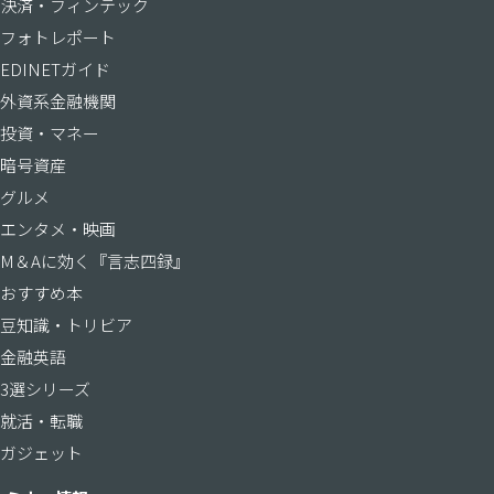
決済・フィンテック
フォトレポート
EDINETガイド
外資系金融機関
投資・マネー
暗号資産
グルメ
エンタメ・映画
M＆Aに効く『言志四録』
おすすめ本
豆知識・トリビア
金融英語
3選シリーズ
就活・転職
ガジェット