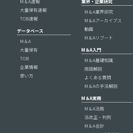
M＆A速報
業界・企業研究
大量保有速報
M＆A業界研究
TOB速報
M＆Aアーカイブス
動画
データベース
M＆Aリブート
M＆A
大量保有
M＆A入門
TOB
M＆A基礎知識
企業情報
用語解説
使い方
よくある質問
M＆Aの手法解説
M＆A実務
M＆A法務
法改正・判例
M＆A会計