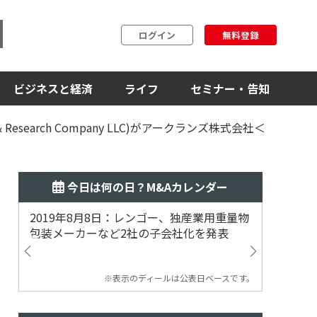
ログイン
無料登録
ビジネスと経済
ライフ
セミナー・告知
search Company LLC)がアークランズ株式会社＜
今日は何の日？M&Aカレンダー
2019年8月8日：レンゴー、独産業用重量物
2014
包装メーカーなど2社の子会社化を発表
提案
※表示のディールは公表日ベースです。