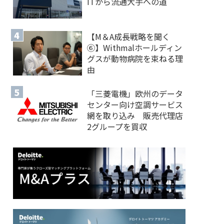
ITから流通大手への道
【M＆A 成長戦略を聞く
⑥】Withmalホールディン
グスが動物病院を束ねる理
由
「三菱電機」欧州のデータ
センター向け空調サービス
網を取り込み 販売代理店
2グループを買収