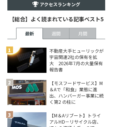
アクセスランキング
【総合】よく読まれている記事ベスト5
最新
週間
月間
不動産大手ヒューリックが
宇宙関連2社の保有を拡
大 2026年7月の大量保有
報告書
【モスフードサービス】M
＆Aで「和食」業態に進
出、ハンバーガー事業に続
く第2 の柱に
【M＆Aリブート】トライ
アルHD－リサイクル店、