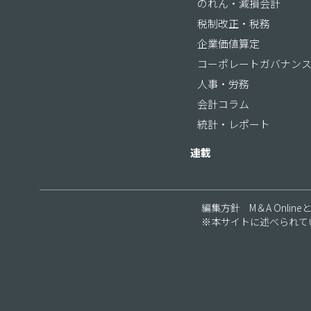
のれん・減損会計
税制改正・税務
企業価値算定
コーポレートガバナン
人事・労務
会計コラム
統計・レポート
連載
編集方針
M＆A Online
※本サイトに述べられて