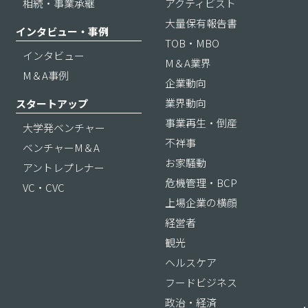
相続・事業承継
アクティビスト
大量保有報告書
インタビュー・事例
TOB・MBO
インタビュー
M＆A業界
M＆A事例
企業動向
業界動向
スタートアップ
事業再生・倒産
大学発ベンチャー
不祥事
ベンチャーM＆A
お家騒動
アントレプレナー
危機管理・BCP
VC・CVC
上場企業の横顔
経営者
観光
ヘルスケア
フードビジネス
政治・経済