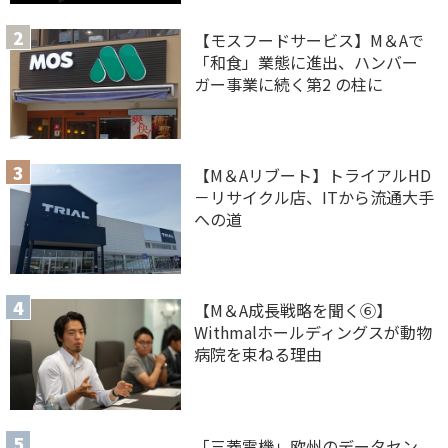
【モスフードサービス】M＆Aで
「和食」業態に進出、ハンバー
ガー事業に続く第2 の柱に
【M＆Aリブート】トライアルHD
－リサイクル店、ITから流通大手
への道
【M＆A 成長戦略を聞く⑥】
Withmalホールディングスが動物
病院を束ねる理由
「三菱電機」欧州のデータセン