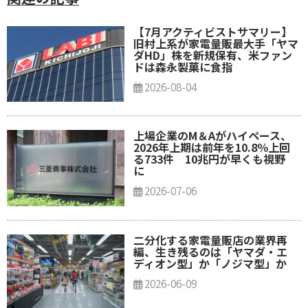
【7月アクティビストサマリー】
旧村上系が家電量販最大手「ヤマ
ダHD」株を新規保有、米ファン
ドは森永製菓に食指
2026-08-04
上場企業のM＆Aがハイペース、
2026年上期は前年を10.8％上回
る733件 10兆円が早くも視野
に
2026-07-06
二分化する家電量販店の業界再
編、生き残るのは「ヤマダ・エ
ディオン型」か「ノジマ型」か
2026-06-09