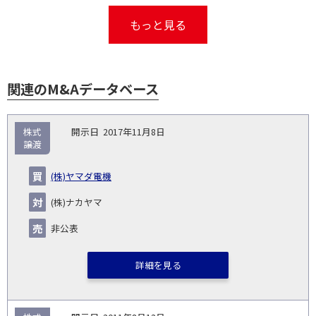
もっと見る
関連のM&Aデータベース
取
株式
2017年11月8日
引
譲渡
対象
ス
総
タ
開
買
売
業
企
キー
額
イ
(株)ヤマダ電機
No.
示
い
り
種
業・
ム
(百
ト
日
手
手
▽
事業
▽
万
ル
(株)ナカヤマ
円)
▽
非公表
詳細を見る