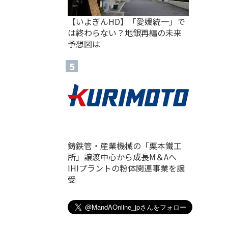
【いよぎんHD】「愛媛統一」で
は終わらない？地銀再編の未来
予想図は
鋳鉄管・産業機械の「栗本鐵工
所」譲渡中心から成長M＆Aへ
IHIプラントの粉体関連事業を譲
受