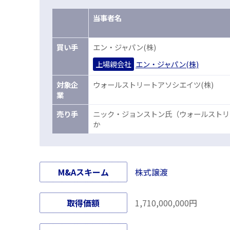
当事者名
買
い手
エン・ジャパン(株)
上場親会社
エン・ジャパン(株)
対
象企
ウォールストリートアソシエイツ(株)
業
売
り手
ニック・ジョンストン氏（ウォールストリ
か
M&Aスキーム
株式譲渡
取得価額
1,710,000,000円