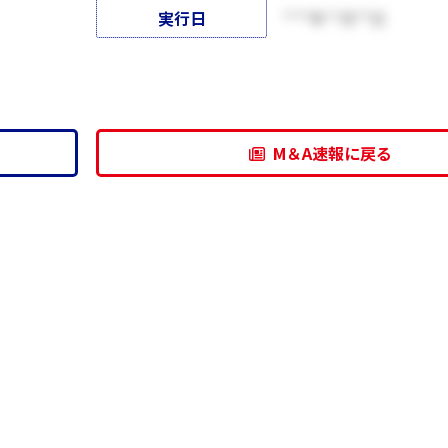
実行日
****年**月**日
M＆A速報に戻る