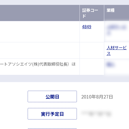
証券コー
業種
ド
4849
人材サービ
ス
人材サービ
ス
ートアソシエイツ(株)代表取締役社長）ほ
個人
公開日
2010年8月27日
実行予定日
****年**月**日