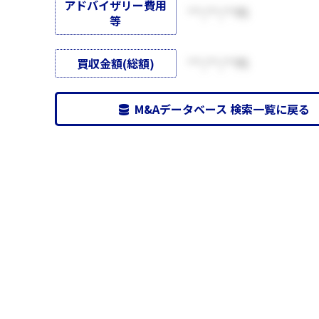
アドバイザリー費用
***,***,***円
等
買収金額(総額)
***,***,***円
M&Aデータベース 検索一覧に戻る