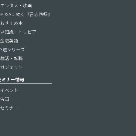
エンタメ・映画
M＆Aに効く『言志四録』
おすすめ本
豆知識・トリビア
金融英語
3選シリーズ
就活・転職
ガジェット
セミナー情報
イベント
告知
セミナー