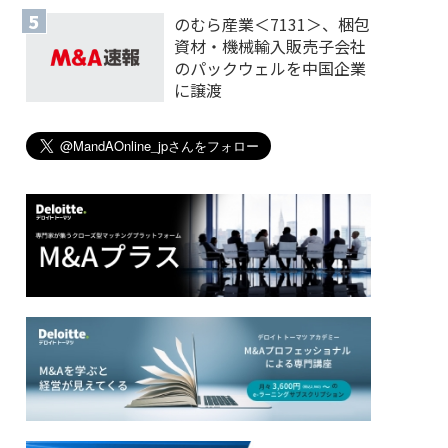
のむら産業＜7131＞、梱包
資材・機械輸入販売子会社
のパックウェルを中国企業
に譲渡