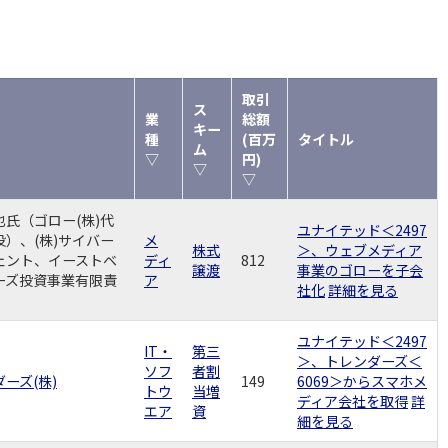
取引
ス
業
総額
キー
種
(百万
タイトル
ム
▽
円)
▽
▽
也氏（ゴロー(株)代
ユナイテッド＜2497
役）、(株)サイバー
メ
株式
＞、ウェブメディア
ェント、イーストベ
ディ
812
譲渡
事業のゴローを子会
ーズ投資事業有限責
ア
社化
詳細を見る
ユナイテッド＜2497
IT・
第三
＞、トレンダーズ＜
ソフ
者割
ーズ(株)
149
6069＞からスマホメ
トウ
当増
ディア会社を取得
詳
エア
資
細を見る