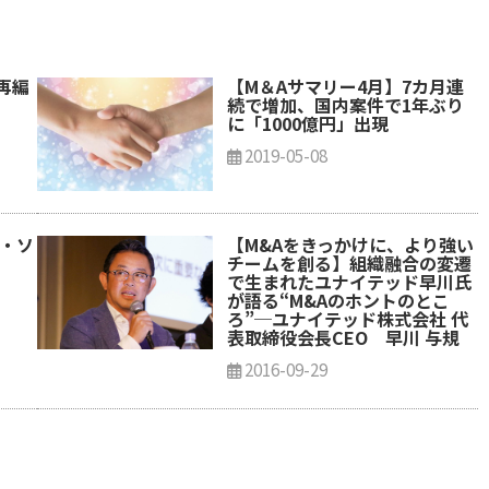
再編
【M＆Aサマリー4月】7カ月連
続で増加、国内案件で1年ぶり
に「1000億円」出現
2019-05-08
T・ソ
【M&Aをきっかけに、より強い
る
チームを創る】組織融合の変遷
で生まれたユナイテッド早川氏
が語る“M&Aのホントのとこ
ろ”─ユナイテッド株式会社 代
表取締役会長CEO 早川 与規
2016-09-29