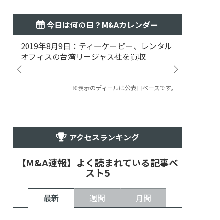
今日は何の日？M&Aカレンダー
2019年8月9日：ティーケーピー、レンタル
2019
オフィスの台湾リージャス社を買収
マジェ
※表示のディールは公表日ベースです。
アクセスランキング
【M&A速報】よく読まれている記事ベ
スト5
最新
週間
月間