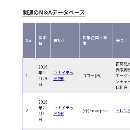
関連のM&Aデータベース
開示
対象企業・事
No.
買い手
売り手
日
業
花房弘
2016
表取締
年9
ユナイテッ
1
ゴロー(株)
エージ
月29
ド(株)
ンチャ
日
任組合
2016
年2
ユナイテッ
2
(株)Smarprise
トレンダ
月3
ド(株)
日