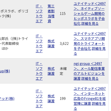
ユナイテッド＜2497
IT・
第三
＞、ネイティブソー
ヒッポスラボ、ポリゴ
ソフ
者割
115
シャルゲーム開発の
ク(株)
トウ
当増
ヒッポスラボを子会
エア
資
社化
詳細を見る
ユナイテッド＜2497
IT・
太郎氏（(株)トライ
＞、スマホアプリ開
ソフ
株式
ト代表取締役
3,622
発のトライフォート
トウ
譲渡
）ほか
を子会社化
詳細を見
エア
る
IT・
ngi group ＜2497
ソフ
株式
未確
＞、メール配信事業
oup(株)
トウ
譲渡
定
のアルトビジョンを
エア
譲渡
詳細を見る
ユナイテッド＜2497
IT・
＞、インターネット
ソフ
株式
ッド(株)
199
広告のFringe81を経
トウ
譲渡
営陣に譲渡
詳細を見
エア
る