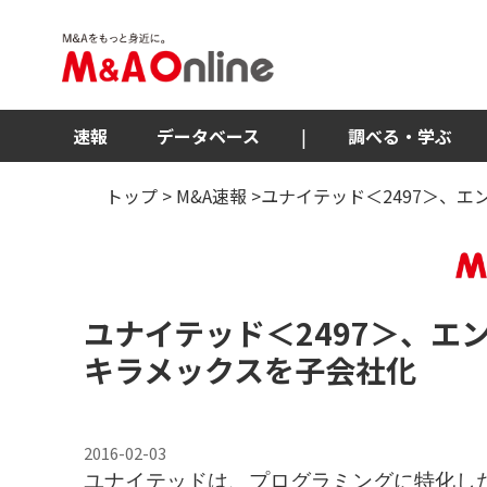
速報
データベース
|
調べる・学ぶ
トップ
>
M&A速報
>ユナイテッド＜2497＞、
ユナイテッド
＜2497＞
、エ
キラメックスを子会社化
2016-02-03
ユナイテッドは、プログラミングに特化し