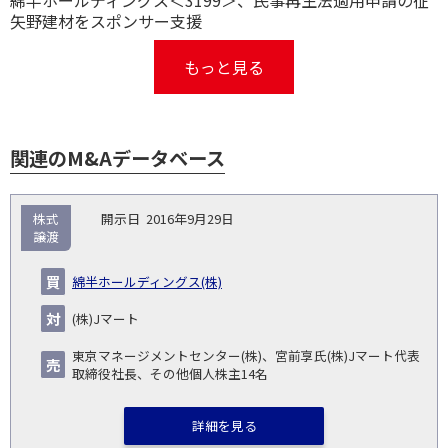
綿半ホールディングス＜3199＞、民事再生法適用申請の征
矢野建材をスポンサー支援
もっと見る
関連のM&Aデータベース
取
株式
2016年9月29日
引
譲渡
対象
ス
総
タ
開
買
売
業
企
キー
額
イ
綿半ホールディングス(株)
No.
示
い
り
種
業・
ム
(百
ト
日
手
手
▽
事業
▽
万
ル
(株)Jマート
円)
▽
東京マネージメントセンター(株)、宮前享氏(株)Jマート代表
取締役社長、その他個人株主14名
詳細を見る