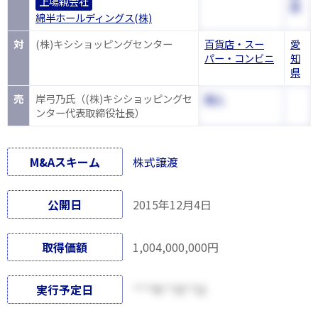
上場親会社
県
綿半ホールディングス(株)
対
(株)キシショッピングセンター
百貨店・スー
愛
パー・コンビニ
知
県
売
岸弓乃氏（(株)キシショッピングセ
個人
ンター代表取締役社長）
M&Aスキーム
株式譲渡
公開日
2015年12月4日
取得価額
1,004,000,000円
実行予定日
****年**月**日