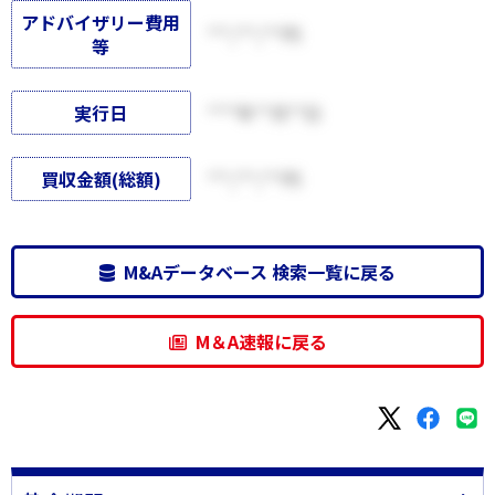
アドバイザリー費用
***,***,***円
等
実行日
****年**月**日
買収金額(総額)
***,***,***円
M&Aデータベース 検索一覧に戻る
M＆A速報に戻る