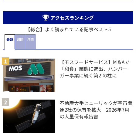
アクセスランキング
【総合】よく読まれている記事ベスト5
最新
週間
月間
【モスフードサービス】M＆Aで
「和食」業態に進出、ハンバー
ガー事業に続く第2 の柱に
不動産大手ヒューリックが宇宙関
連2社の保有を拡大 2026年7月
の大量保有報告書