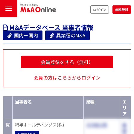
ログイン
無料登録
M&Aデータベース 当事者情報
国内－国内
異業種のM&A
会員登録をする（無料）
会員の方はこちらから
ログイン
当事者名
業種
エ
リ
ア
買
綿半ホールディングス(株)
その他小売
長
野