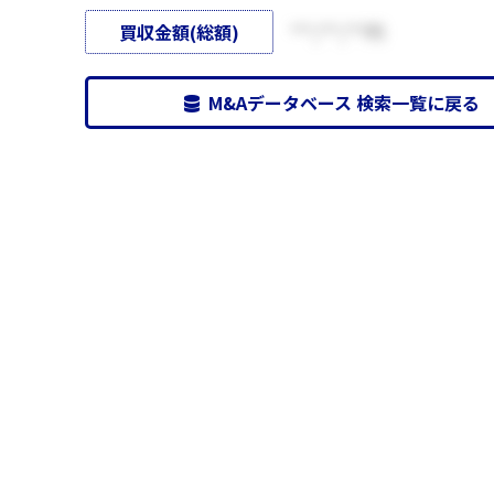
買収金額(総額)
***,***,***円
M&Aデータベース 検索一覧に戻る