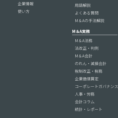
企業情報
用語解説
使い方
よくある質問
M＆Aの手法解説
M＆A実務
M＆A法務
法改正・判例
M＆A会計
のれん・減損会計
税制改正・税務
企業価値算定
コーポレートガバナン
人事・労務
会計コラム
統計・レポート