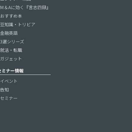
M＆Aに効く『言志四録』
おすすめ本
豆知識・トリビア
金融英語
3選シリーズ
就活・転職
ガジェット
セミナー情報
イベント
告知
セミナー