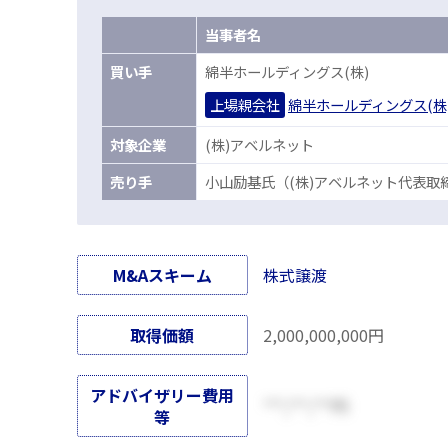
当事者名
買
い手
綿半ホールディングス(株)
上場親会社
綿半ホールディングス(株
対
象企業
(株)アベルネット
売
り手
小山励基氏（(株)アベルネット代表取
M&Aスキーム
株式譲渡
取得価額
2,000,000,000円
アドバイザリー費用
***,***,***円
等