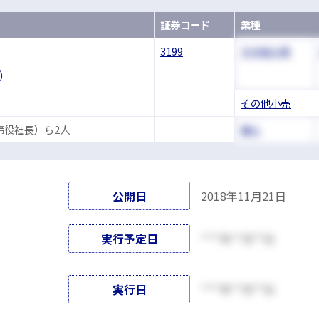
証券コード
業種
3199
その他小売
)
その他小売
締役社長）ら2人
個人
公開日
2018年11月21日
実行予定日
****年**月**日
実行日
****年**月**日