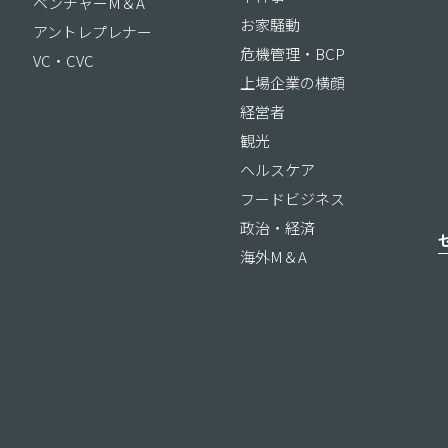
ベンチャーM＆A
お家騒動
アントレプレナー
危機管理・BCP
VC・CVC
上場企業の横顔
経営者
観光
ヘルスケア
フードビジネス
政治・経済
海外M＆A
ス