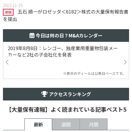
2015-11-25
五石 順一がロゼッタ＜6182＞株式の大量保有報告書
新規
を提出
今日は何の日？M&Aカレンダー
2019年8月8日：レンゴー、独産業用重量物包装メー
カーなど2社の子会社化を発表
※表示のディールは公表日ベースです。
アクセスランキング
【大量保有速報】よく読まれている記事ベスト5
最新
週間
月間