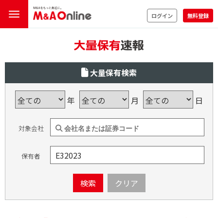
ログイン
無料登録
大量保有検索
年
月
日
対象会社
保有者
検索
クリア