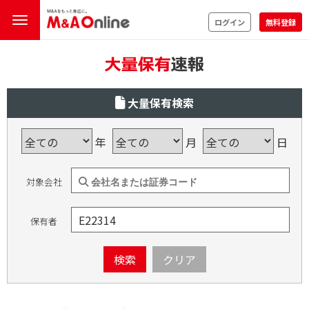
ログイン
無料登録
大量保有検索
年
月
日
対象会社
保有者
検索
クリア