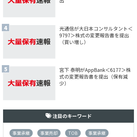
出
光通信が大日本コンサルタント＜
9797＞株式の変更報告書を提出
（買い増し）
宮下 泰明がAppBank＜6177＞株
式の変更報告書を提出（保有減
少）
注目のキーワード
事業承継
事業売却
TOB
事業承継