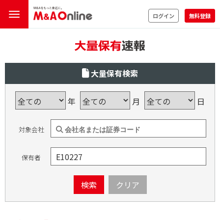
ログイン
無料登録
大量保有検索
年
月
日
対象会社
保有者
検索
クリア