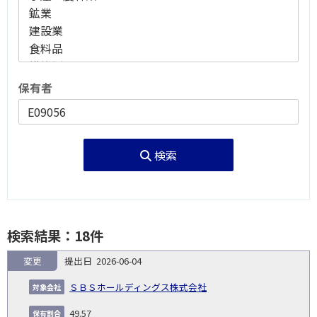
保有者
検索
検索結果：18件
変更
2026-06-04
報
告
保
対
ＳＢＳホールディングス株式会社
義
提
証券
有
増
保
象
業
種
詳
NO.
務
出
コー
割
減
有
49.57
会
種
別
細