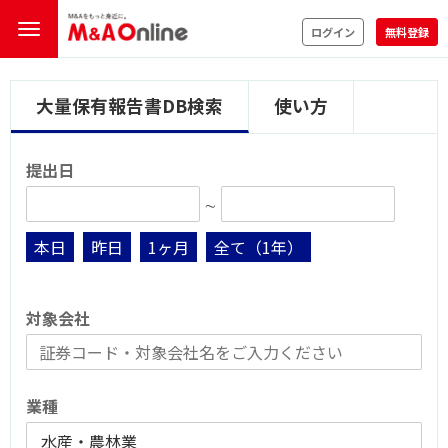
ログイン
無料登録
大量保有報告書DB検索
使い方
提出日
∼
本日
昨日
1ヶ月
全て（1年）
対象会社
業種