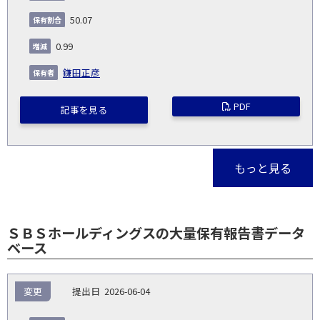
50.07
0.99
鎌田正彦
PDF
記事を見る
もっと見る
ＳＢＳホールディングスの大量保有報告書データ
ベース
報
変更
2026-06-04
告
保
対
義
提
証券
有
増
保