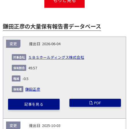
もっと見る
鎌田正彦の大量保有報告書データベース
報
変更
2026-06-04
告
保
対
義
提
証券
有
増
保
象
業
種
詳
ＳＢＳホールディングス株式会社
NO.
務
出
コー
割
減
有
会
種
別
細
発
日
ド
合
(%)
者
49.57
社
生
(%)
日
-0.5
鎌田正彦
PDF
記事を見る
変更
2025-10-03