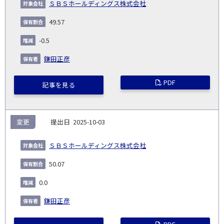
象
業
種
詳
ＳＢＳホールディングス株式会社
NO.
務
出
コー
割
減
有
会
種
別
細
発
日
ド
合
(%)
者
49.57
社
生
(%)
日
-0.5
鎌田正彦
PDF
記事を見る
変更
2025-10-03
ＳＢＳホールディングス株式会社
50.07
0.0
鎌田正彦