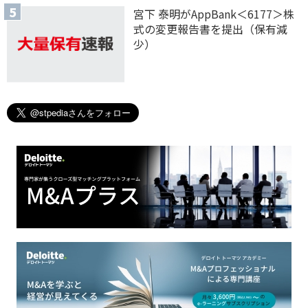
宮下 泰明がAppBank＜6177＞株
式の変更報告書を提出（保有減
少）