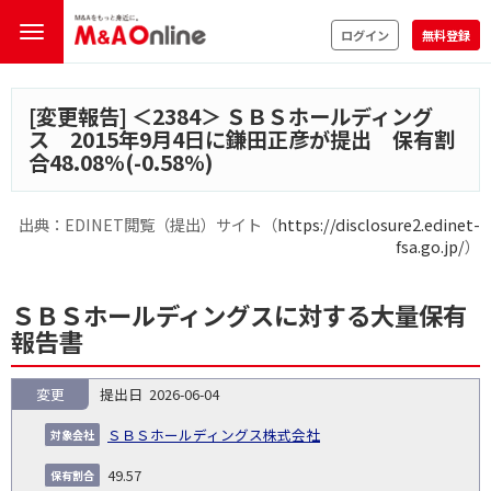
ログイン
無料登録
[変更報告] ＜
2384
＞ ＳＢＳホールディング
ス 2015年9月4日に鎌田正彦が提出 保有割
合48.08%(-0.58%)
出典：EDINET閲覧（提出）サイト（
https://disclosure2.edinet-
fsa.go.jp/
）
ＳＢＳホールディングスに対する大量保有
報告書
変更
2026-06-04
報
告
保
対
ＳＢＳホールディングス株式会社
義
提
証券
有
増
保
象
業
種
詳
NO.
務
出
コー
割
減
有
49.57
会
種
別
細
発
日
ド
合
(%)
者