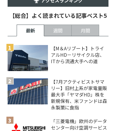
アクセスランキング
【総合】よく読まれている記事ベスト5
最新
週間
月間
【M＆Aリブート】トライ
アルHD－リサイクル店、
ITから流通大手への道
【7月アクティビストサマ
リー】旧村上系が家電量販
最大手「ヤマダHD」株を
新規保有、米ファンドは森
永製菓に食指
「三菱電機」欧州のデータ
センター向け空調サービス