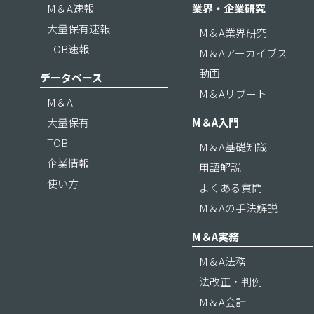
M＆A速報
業界・企業研究
大量保有速報
M＆A業界研究
TOB速報
M＆Aアーカイブス
動画
データベース
M＆Aリブート
M＆A
大量保有
M＆A入門
TOB
M＆A基礎知識
企業情報
用語解説
使い方
よくある質問
M＆Aの手法解説
M＆A実務
M＆A法務
法改正・判例
M＆A会計