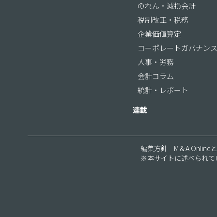
のれん・減損会計
税制改正・税務
企業価値算定
コーポレートガバナン
人事・労務
会計コラム
統計・レポート
連載
編集方針
M＆A Online
※本サイトに述べられて