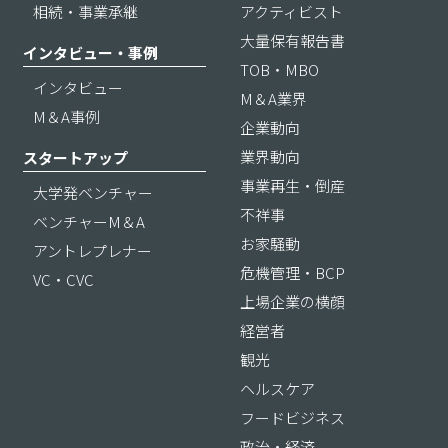
相続・事業承継
アクティビスト
大量保有報告書
インタビュー・事例
TOB・MBO
インタビュー
M＆A業界
M＆A事例
企業動向
業界動向
スタートアップ
事業再生・倒産
大学発ベンチャー
不祥事
ベンチャーM＆A
お家騒動
アントレプレナー
危機管理・BCP
VC・CVC
上場企業の横顔
経営者
観光
ヘルスケア
フードビジネス
政治・経済