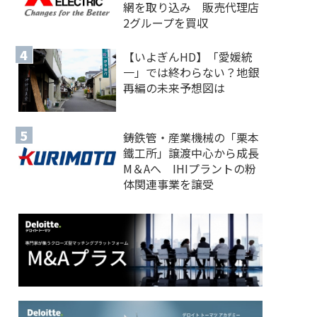
網を取り込み 販売代理店
2グループを買収
【いよぎんHD】「愛媛統
一」では終わらない？地銀
再編の未来予想図は
鋳鉄管・産業機械の「栗本
鐵工所」譲渡中心から成長
M＆Aへ IHIプラントの粉
体関連事業を譲受