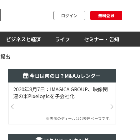
ログイン
無料登録
ビジネスと経済
ライフ
セミナー・告知
を提出
今日は何の日？M&Aカレンダー
2020年8月7日：IMAGICA GROUP、映像関
2019
連の米Pixelogicを子会社化
ム事業
渡
※表示のディールは公表日ベースです。