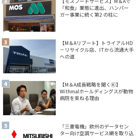
【モスフードサービス】M＆Aで
「和食」業態に進出、ハンバー
ガー事業に続く第2 の柱に
【M＆Aリブート】トライアルHD
－リサイクル店、ITから流通大手
への道
【M＆A 成長戦略を聞く⑥】
Withmalホールディングスが動物
病院を束ねる理由
「三菱電機」欧州のデータセン
ター向け空調サービス網を取り込