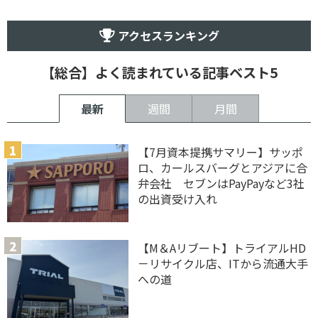
アクセスランキング
【総合】よく読まれている記事ベスト5
最新
週間
月間
【7月資本提携サマリー】サッポ
ロ、カールスバーグとアジアに合
弁会社 セブンはPayPayなど3社
の出資受け入れ
【M＆Aリブート】トライアルHD
－リサイクル店、ITから流通大手
への道