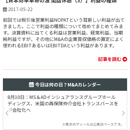
【資本効率革命の波 閑話休題（3）】利益の種類
2017-05-22
前回では税引後営業利益NOPATという耳新しい利益が出て
きました。ここで利益の種類について改めてまとめてみま
す。決算資料に出てくる利益は営業利益、経常利益、当期
純利益ですが、その他にM&Aの企業買収価格の算定によく
使われるEBITあるいはEBITDAという利益があります。
記事を読む
今日は何の日？M&Aカレンダー
8月10日：MS＆ADインシュアランスグループホール
ディングス、米国の再保険仲介会社トランスバースを
子会社化へ
※表示のディールは公表日ベースです。