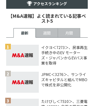
アクセスランキング
【M&A速報】よく読まれている記事ベ
スト5
最新
週間
月間
イクヨ＜7273＞、民事再生
手続き中のEV モーター
ズ・ジャパンからEVバス事
業を取得
JPMC＜3276＞、サンライ
ズキャピタルと組んでMBO
で株式を非公開化
たけびし＜7510＞、三菱電