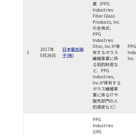
業（PPG
Industries
Fiber Glass
Products, Inc.
の全株式、
PPG
Industries
Ohio, Inc.が保
PPG
2017年
日本電気硝
1
有するガラス
Indu
5月26日
子(株)
繊維事業に係
Inc.
る知的財産な
ど、PPG
Industries,
Inc.が保有する
ガラス繊維事
業に係るITや
販売部門の人
的資産など）
PPG
Industries
(UK)