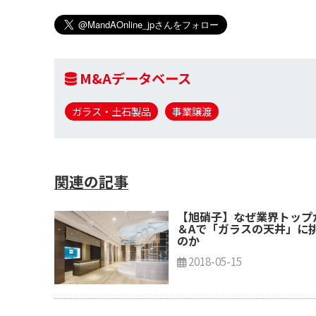
M&Aデータベース
ガラス・土石製品
事業譲渡
関連の記事
【旭硝子】なぜ業界トップ
＆Aで「ガラスの天井」に
のか
2018-05-15