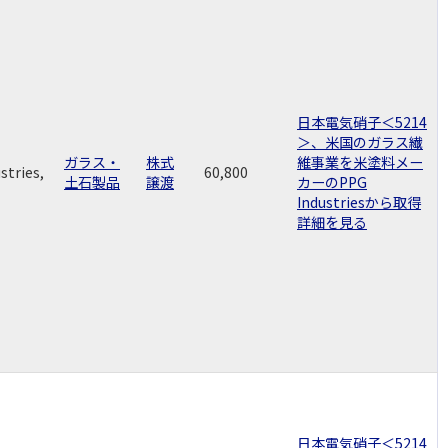
日本電気硝子＜5214
＞、米国のガラス繊
ガラス・
株式
維事業を米塗料メー
stries,
60,800
土石製品
譲渡
カーのPPG
Industriesから取得
詳細を見る
日本電気硝子＜5214