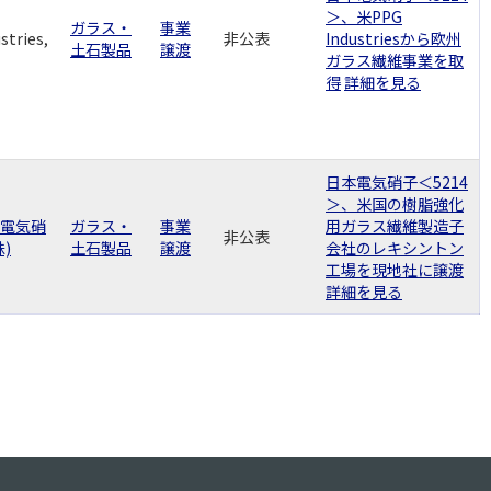
＞、米PPG
ガラス・
事業
stries,
非公表
Industriesから欧州
土石製品
譲渡
ガラス繊維事業を取
得
詳細を見る
日本電気硝子＜5214
＞、米国の樹脂強化
電気硝
ガラス・
事業
用ガラス繊維製造子
非公表
株)
土石製品
譲渡
会社のレキシントン
工場を現地社に譲渡
詳細を見る