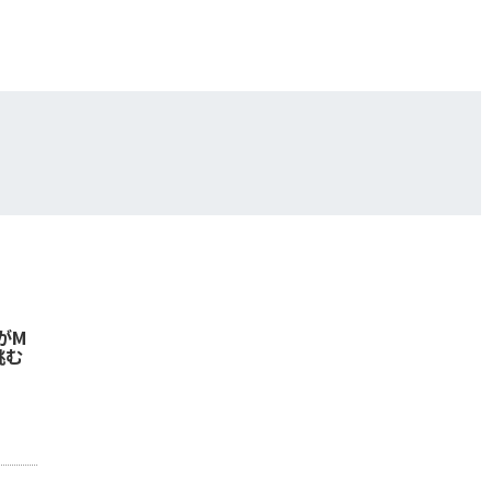
がM
挑む