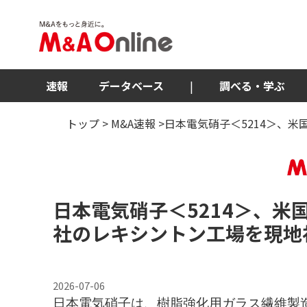
速報
データベース
|
調べる・学ぶ
トップ
>
M&A速報
>日本電気硝子＜5214＞、
日本電気硝子
＜5214＞
、米
社のレキシントン工場を現地
2026-07-06
日本電気硝子は、樹脂強化用ガラス繊維製造子会社の米国E