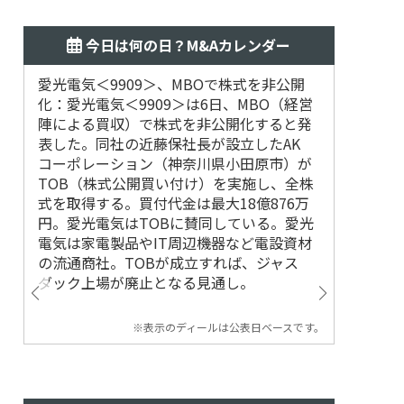
今日は何の日？M&Aカレンダー
愛光電気＜9909＞、MBOで株式を非公開
2018
化：愛光電気＜9909＞は6日、MBO（経営
デシュ第
陣による買収）で株式を非公開化すると発
表した。同社の近藤保社長が設立したAK
コーポレーション（神奈川県小田原市）が
TOB（株式公開買い付け）を実施し、全株
式を取得する。買付代金は最大18億876万
円。愛光電気はTOBに賛同している。愛光
電気は家電製品やIT周辺機器など電設資材
の流通商社。TOBが成立すれば、ジャス
ダック上場が廃止となる見通し。
※表示のディールは公表日ベースです。