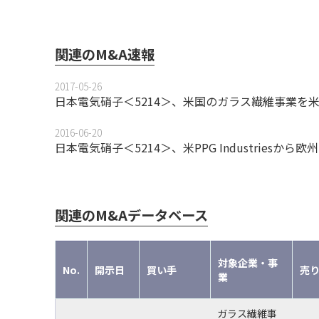
関連のM&A速報
2017-05-26
日本電気硝子＜5214＞、米国のガラス繊維事業を米塗料メ
2016-06-20
日本電気硝子＜5214＞、米PPG Industriesか
関連のM&Aデータベース
対象企業・事
No.
開示日
買い手
売
業
ガラス繊維事