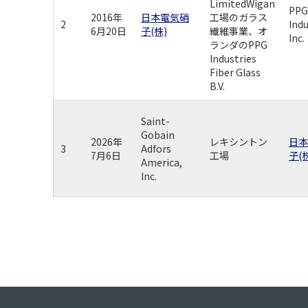
LimitedWigan
PPG
2016年
日本電気硝
工場のガラス
2
Indu
6月20日
子(株)
繊維事業、オ
Inc.
ランダのPPG
Industries
Fiber Glass
B.V.
Saint-
Gobain
2026年
レキシントン
日本
3
Adfors
7月6日
工場
子(
America,
Inc.