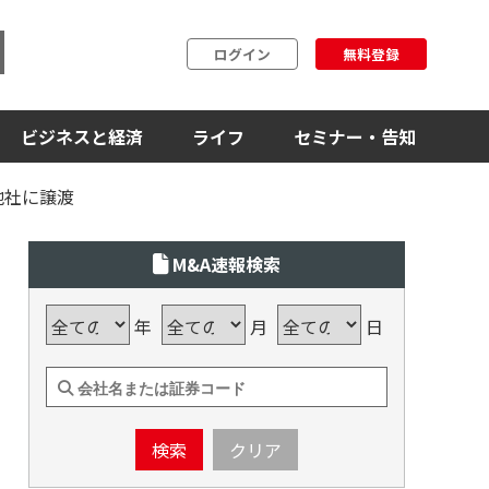
ログイン
無料登録
ビジネスと経済
ライフ
セミナー・告知
地社に譲渡
M&A速報検索
年
月
日
検索
クリア