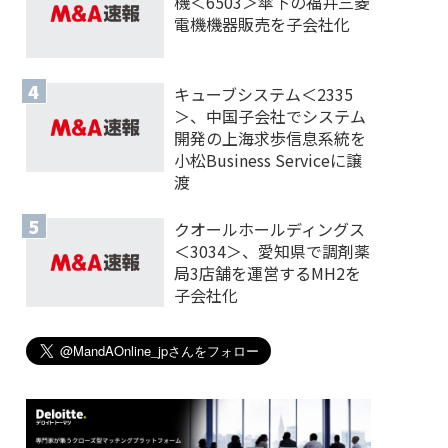
機＜6503＞傘下の福井三菱
電機機器販売を子会社化
キューブシステム＜2335
＞、中国子会社でシステム
開発の上海求歩信息系統を
小松Business Serviceに譲
渡
クオールホールディングス
＜3034＞、愛知県で調剤薬
局3店舗を運営するMH2を
子会社化