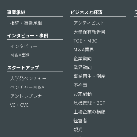
事業承継
ビジネスと経済
相続・事業承継
アクティビスト
大量保有報告書
インタビュー・事例
TOB・MBO
インタビュー
M＆A業界
M＆A事例
企業動向
業界動向
スタートアップ
事業再生・倒産
大学発ベンチャー
不祥事
ベンチャーM＆A
お家騒動
アントレプレナー
危機管理・BCP
VC・CVC
上場企業の横顔
経営者
観光