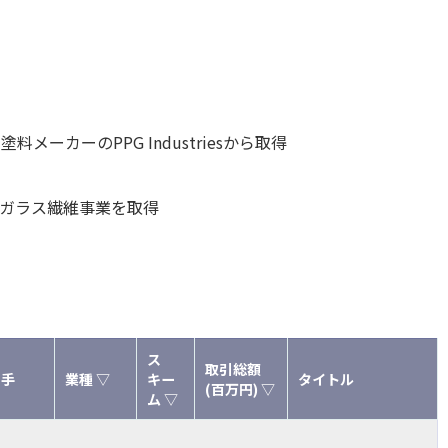
ーカーのPPG Industriesから取得
ら欧州ガラス繊維事業を取得
ス
取引総額
り手
業種 ▽
キー
タイトル
(百万円) ▽
ム ▽