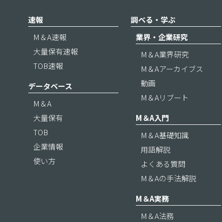
速報
調べる・学ぶ
M＆A速報
業界・企業研究
大量保有速報
M＆A業界研究
TOB速報
M＆Aアーカイブス
動画
データベース
M＆Aリブート
M＆A
大量保有
M＆A入門
TOB
M＆A基礎知識
企業情報
用語解説
使い方
よくある質問
M＆Aの手法解説
M＆A実務
M＆A法務