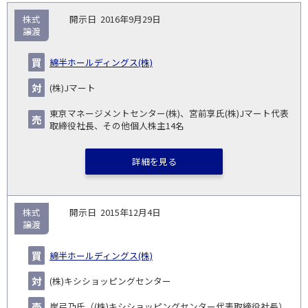
取
株式
2016年9月29日
引
譲渡
対象
ス
総
タ
開
買
売
業
企
キー
額
イ
綿半ホールディングス(株)
No.
示
い
り
種
業・
ム
(百
ト
日
手
手
▽
事業
▽
万
ル
(株)Jマート
円)
▽
東京マネージメントセンター(株)、宮前享氏(株)Jマート代表
取締役社長、その他個人株主14名
詳細を見る
株式
2015年12月4日
譲渡
綿半ホールディングス(株)
(株)キシショッピングセンター
岸弓乃氏（(株)キシショッピングセンター代表取締役社長）