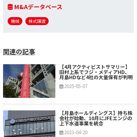
M&Aデータベース
機械
株式譲渡
関連の記事
【4月アクティビストサマリー】
旧村上系でフジ・メディアHD、
月島HDなど4社の大量保有が判明
2025-05-07
【月島ホールディングス】持ち株
会社が始動、10月にJFEエンジの
上下水道事業を統合
2023-04-20