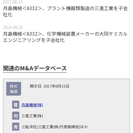
2017-06-15
月島機械＜6332＞、プラント機器類製造の三進工業を子会
社化
2014-09-25
月島機械＜6332＞、化学機械装置メーカーの大同ケミカル
エンジニアリングを子会社化
関連のM&Aデータベース
取
株式
2017年6月15日
引
譲渡
対象
ス
総
タ
開
買
売
業
企
キー
額
イ
月島機械(株)
No.
示
い
り
種
業・
ム
(百
ト
日
手
手
▽
事業
▽
万
ル
三進工業(株)
円)
▽
三船洋氏(三進工業(株)代表取締役)ほか