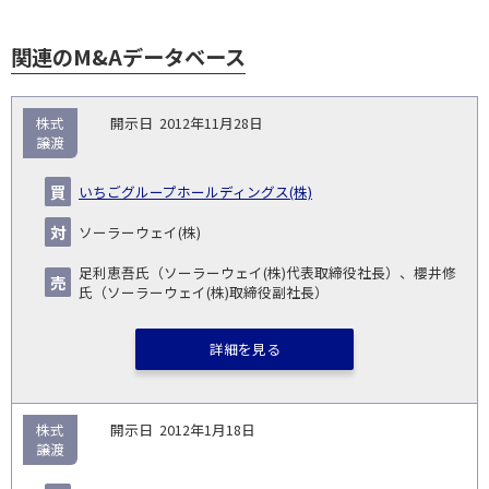
関連のM&Aデータベース
取
株式
2012年11月28日
引
譲渡
対象
ス
総
タ
開
買
売
業
企
キー
額
イ
いちごグループホールディングス(株)
No.
示
い
り
種
業・
ム
(百
ト
日
手
手
▽
事業
▽
万
ル
ソーラーウェイ(株)
円)
▽
足利恵吾氏（ソーラーウェイ(株)代表取締役社長）、櫻井修
氏（ソーラーウェイ(株)取締役副社長）
詳細を見る
株式
2012年1月18日
譲渡