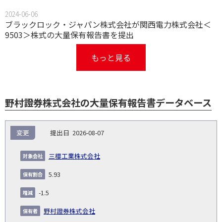
2024-06-06
ブラックロック・ジャパン株式会社が関西電力株式会社＜
9503＞株式の大量保有報告書を提出
もっと見る
野村證券株式会社の大量保有報告書データベース
報
変更
2026-08-07
告
保
対
義
提
証券
有
増
保
象
業
種
詳
三櫻工業株式会社
NO.
務
出
コー
割
減
有
会
種
別
細
発
日
ド
合
(%)
者
5.93
社
生
(%)
日
-1.5
野村證券株式会社