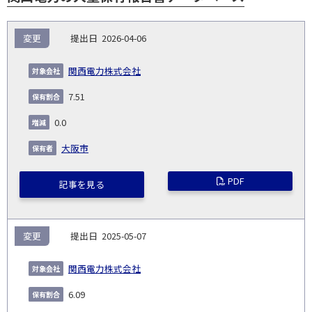
報
変更
2026-04-06
告
保
対
義
提
証券
有
増
保
象
業
種
詳
関西電力株式会社
NO.
務
出
コー
割
減
有
会
種
別
細
発
日
ド
合
(%)
者
7.51
社
生
(%)
日
0.0
大阪市
PDF
記事を見る
変更
2025-05-07
関西電力株式会社
6.09