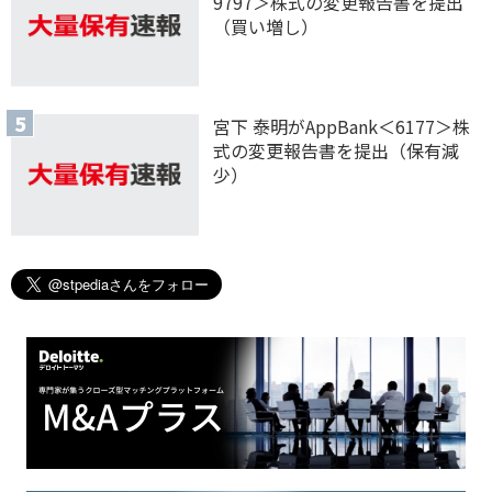
9797＞株式の変更報告書を提出
（買い増し）
宮下 泰明がAppBank＜6177＞株
式の変更報告書を提出（保有減
少）