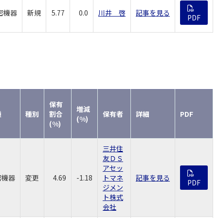
密機器
新規
5.77
0.0
川井 啓
記事を見る
PDF
保有
増減
種
種別
割合
保有者
詳細
PDF
(%)
(%)
三井住
友ＤＳ
アセッ
密機器
変更
4.69
-1.18
トマネ
記事を見る
PDF
ジメン
ト株式
会社