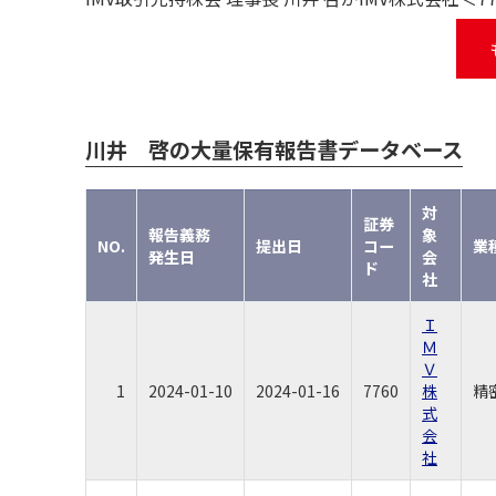
川井 啓の大量保有報告書データベース
対
証券
報告義務
象
NO.
提出日
コー
業
発生日
会
ド
社
Ｉ
Ｍ
Ｖ
1
2024-01-10
2024-01-16
7760
株
精
式
会
社