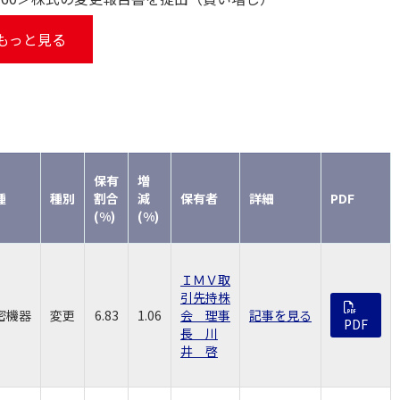
もっと見る
保有
増
種
種別
割合
減
保有者
詳細
PDF
(%)
(%)
ＩＭＶ取
引先持株
密機器
変更
6.83
1.06
会 理事
記事を見る
PDF
長 川
井 啓