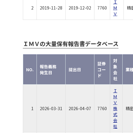
Ｉ
2
2019-11-28
2019-12-02
7760
Ｍ
精
Ｖ
ＩＭＶの大量保有報告書データベース
対
証券
報告義務
象
NO.
提出日
コー
業
発生日
会
ド
社
Ｉ
Ｍ
Ｖ
1
2026-03-31
2026-04-07
7760
株
精
式
会
社