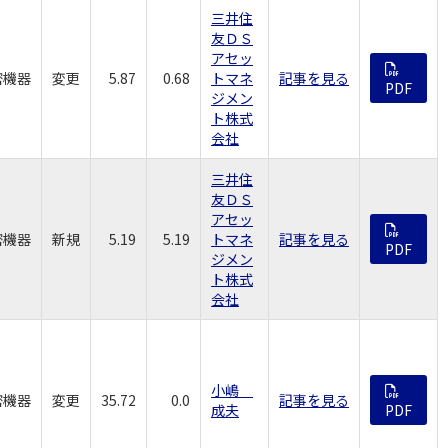
三井住
友ＤＳ
アセッ
密機器
変更
5.87
0.68
トマネ
記事を見る
PDF
ジメン
ト株式
会社
三井住
友ＤＳ
アセッ
密機器
新規
5.19
5.19
トマネ
記事を見る
PDF
ジメン
ト株式
会社
小嶋
密機器
変更
35.72
0.0
記事を見る
成夫
PDF