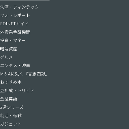
決済・フィンテック
フォトレポート
EDINETガイド
外資系金融機関
投資・マネー
暗号資産
グルメ
エンタメ・映画
M＆Aに効く『言志四録』
おすすめ本
豆知識・トリビア
金融英語
3選シリーズ
就活・転職
ガジェット