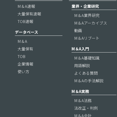
M＆A速報
業界・企業研究
大量保有速報
M＆A業界研究
TOB速報
M＆Aアーカイブス
動画
データベース
M＆Aリブート
M＆A
大量保有
M＆A入門
TOB
M＆A基礎知識
企業情報
用語解説
使い方
よくある質問
M＆Aの手法解説
M＆A実務
M＆A法務
法改正・判例
M＆A会計