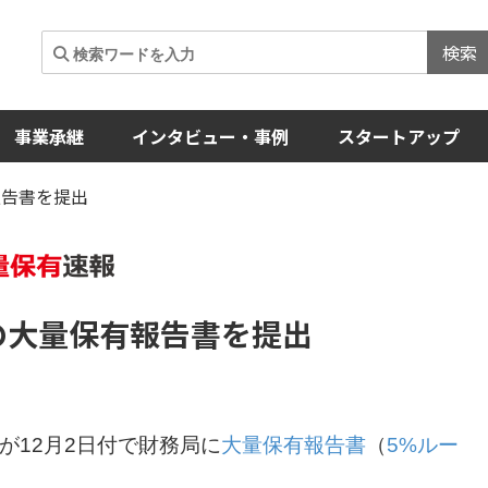
検索
事業承継
インタビュー・事例
スタートアップ
報告書を提出
の
大量保有報告書
を提出
が12月2日付で財務局に
大量保有報告書
（
5%ルー