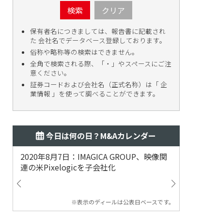
検索
クリア
保有者名につきましては、報告書に記載され
た 会社名でデータベース登録しております。
俗称や略称等の検索はできません。
全角で検索される際、「・」やスペースにご注
意ください。
証券コードおよび会社名（正式名称）は「 企
業情報 」を使って調べることができます。
今日は何の日？M&Aカレンダー
2020年8月7日：IMAGICA GROUP、映像関
2019
連の米Pixelogicを子会社化
ム事業
渡
※表示のディールは公表日ベースです。