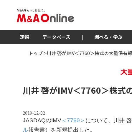
速報
データベース
|
調べる・学ぶ
トップ
>川井 啓がIMV＜7760＞株式の大量保有
川井 啓がIMV
＜7760＞
株式
2019-12-02
JASDAQのIMV
＜7760＞
について、川井 啓
ル
報告書）を新規提出した。