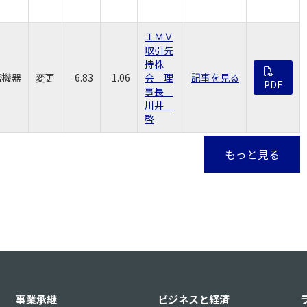
ＩＭＶ
取引先
持株
密機器
変更
6.83
1.06
会 理
記事を見る
PDF
事長
川井
啓
もっと見る
事業承継
ビジネスと経済