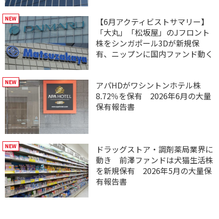
【6月アクティビストサマリー】
「大丸」「松坂屋」のJフロント
株をシンガポール3Dが新規保
有、ニップンに国内ファンド動く
アパHDがワシントンホテル株
8.72％を保有 2026年6月の大量
保有報告書
ドラッグストア・調剤薬局業界に
動き 前澤ファンドは犬猫生活株
を新規保有 2026年5月の大量保
有報告書