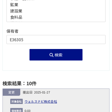
保有者
検索
検索結果：10件
変更
2025-01-27
報
告
保
対
ウェルスナビ株式会社
義
提
証券
有
増
保
象
業
種
詳
NO.
務
出
コー
割
減
有
0.03
会
種
別
細