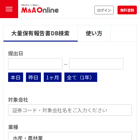
ログイン
無料登録
大量保有報告書DB検索
使い方
提出日
∼
本日
昨日
1ヶ月
全て（1年）
対象会社
業種