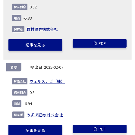
会
種
別
細
発
日
ド
合
(%)
者
0.52
社
生
(%)
日
-5.83
野村證券株式会社
PDF
記事を見る
変更
2025-02-07
ウェルスナビ（株）
0.3
-6.94
みずほ証券 株式会社
PDF
記事を見る