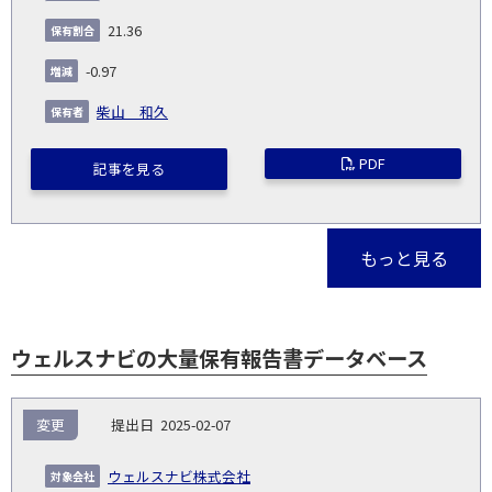
21.36
-0.97
柴山 和久
PDF
記事を見る
もっと見る
ウェルスナビの大量保有報告書データベース
報
変更
2025-02-07
告
保
対
義
提
証券
有
増
保
象
業
種
詳
ウェルスナビ株式会社
NO.
務
出
コー
割
減
有