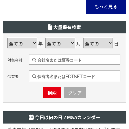
もっと見る
大量保有検索
年
月
日
対象会社
保有者
検索
クリア
今日は何の日？M&Aカレンダー