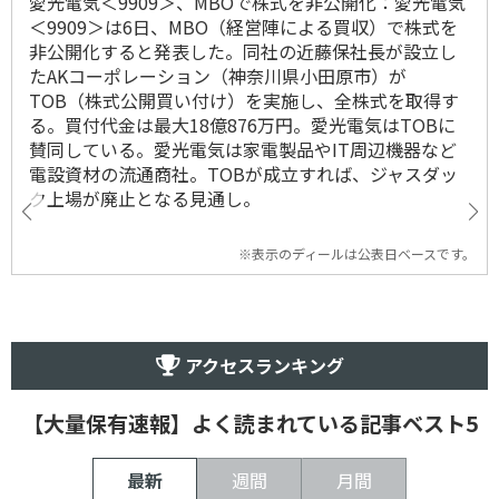
愛光電気＜9909＞、MBOで株式を非公開化：愛光電気
＜9909＞は6日、MBO（経営陣による買収）で株式を
非公開化すると発表した。同社の近藤保社長が設立し
たAKコーポレーション（神奈川県小田原市）が
TOB（株式公開買い付け）を実施し、全株式を取得す
る。買付代金は最大18億876万円。愛光電気はTOBに
賛同している。愛光電気は家電製品やIT周辺機器など
電設資材の流通商社。TOBが成立すれば、ジャスダッ
ク上場が廃止となる見通し。
※表示のディールは公表日ベースです。
アクセスランキング
【大量保有速報】よく読まれている記事ベスト5
最新
週間
月間