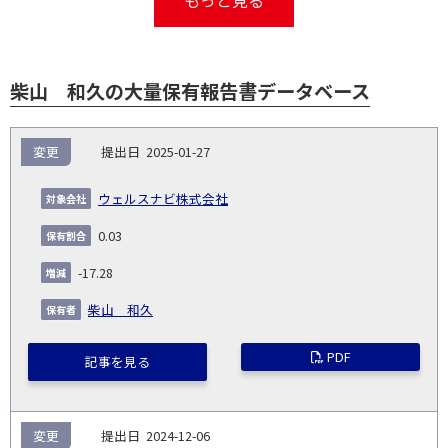
もっと見る
柴山 和久の大量保有報告書データベース
報
変更
2025-01-27
告
保
対
義
提
証券
有
増
保
象
業
種
詳
ウェルスナビ株式会社
NO.
務
出
コー
割
減
有
会
種
別
細
発
日
ド
合
(%)
者
0.03
社
生
(%)
日
-17.28
柴山 和久
PDF
記事を見る
変更
2024-12-06