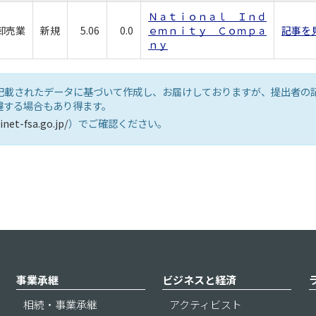
Ｎａｔｉｏｎａｌ Ｉｎｄ
卸売業
新規
5.06
0.0
ｅｍｎｉｔｙ Ｃｏｍｐａ
記事を
ｎｙ
記載されたデータに基づいて作成し、お届けしておりますが、提出者の
違する場合もあり得ます。
inet-fsa.go.jp/
）でご確認ください。
事業承継
ビジネスと経済
相続・事業承継
アクティビスト