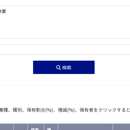
検索
種、種別、保有割合(%)、増減(%)、保有者をクリックする
保有
増