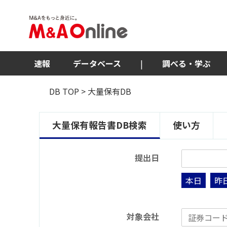
速報
データベース
|
調べる・学ぶ
DB TOP
> 大量保有DB
大量保有報告書DB検索
使い方
提出日
本日
昨
対象会社