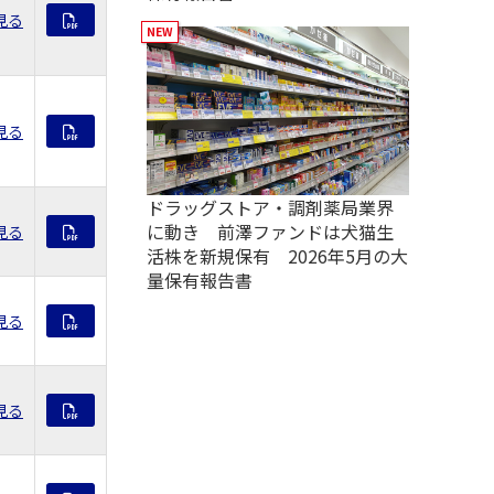
見る
見る
ドラッグストア・調剤薬局業界
に動き 前澤ファンドは犬猫生
見る
活株を新規保有 2026年5月の大
量保有報告書
見る
見る