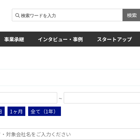
検索
事業承継
インタビュー・事例
スタートアップ
∼
日
1ヶ月
全て（1年）