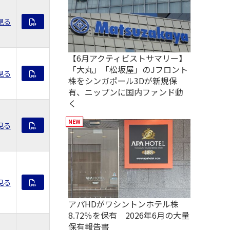
見る
【6月アクティビストサマリー】
「大丸」「松坂屋」のJフロント
見る
株をシンガポール3Dが新規保
有、ニップンに国内ファンド動
く
見る
見る
アパHDがワシントンホテル株
8.72％を保有 2026年6月の大量
保有報告書