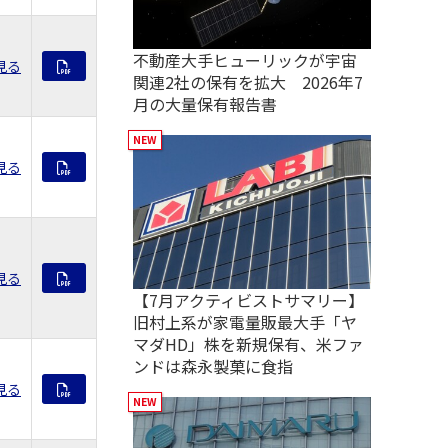
不動産大手ヒューリックが宇宙
見る
関連2社の保有を拡大 2026年7
月の大量保有報告書
見る
見る
【7月アクティビストサマリー】
旧村上系が家電量販最大手「ヤ
マダHD」株を新規保有、米ファ
ンドは森永製菓に食指
見る