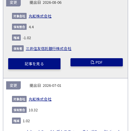
報
変更
2026-08-06
告
保
対
義
提
証券
有
増
保
象
業
種
詳
丸紅株式会社
NO.
務
出
コー
割
減
有
会
種
別
細
発
日
ド
合
(%)
者
4.4
社
生
(%)
日
-1.02
三井住友信託銀行株式会社
PDF
記事を見る
変更
2026-07-01
丸紅株式会社
10.32
1.02