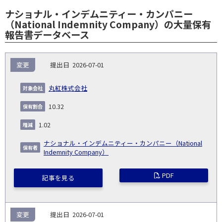
ナショナル・インデムニティー・カンパニー
（National Indemnity Company）の大量保有
報告書データベース
報
変更
2026-07-01
告
保
対
義
提
証券
有
増
保
象
業
種
詳
丸紅株式会社
NO.
務
出
コー
割
減
有
会
種
別
細
発
日
ド
合
(%)
者
10.32
社
生
(%)
日
1.02
ナショナル・インデムニティー・カンパニー（National
Indemnity Company）
PDF
記事を見る
変更
2026-07-01